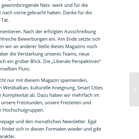
as gewinnbringende Netz- werk und für die
tt nach vorne gebracht haben. Danke für die
 Tat.
ientieren. Nach der erfolgten Ausschreibung
ahlreiche Bewerbungen ein. Am Ende setzte sich
en wir an anderer Stelle dieses Magazins noch
 über die Verstärkung unseres Teams, neue
uch ein grober Blick. Die „Liberale Perspektiven“
enselben Fluss.
icht nur mit diesem Magazin spannenden,
 Westbalkan, kulturelle Aneignung, Smart Cities
e Komplexität ab. Dazu haben wir mehrfach im
 unsere Freistunden, unsere Freizeiten und
en Hochschulgruppen.
mepage und den monatlichen Newsletter. Egal
e findet sich in diesen Formaten wieder und gibt
rakter.