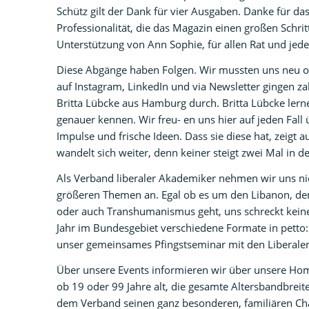
Schütz gilt der Dank für vier Ausgaben. Danke für d
Professionalität, die das Magazin einen großen Schri
Unterstützung von Ann Sophie, für allen Rat und jede
Diese Abgänge haben Folgen. Wir mussten uns neu or
auf Instagram, LinkedIn und via Newsletter gingen z
Britta Lübcke aus Hamburg durch. Britta Lübcke lern
genauer kennen. Wir freu- en uns hier auf jeden Fall
Impulse und frische Ideen. Dass sie diese hat, zeigt a
wandelt sich weiter, denn keiner steigt zwei Mal in d
Als Verband liberaler Akademiker nehmen wir uns n
größeren Themen an. Egal ob es um den Libanon, den
oder auch Transhumanismus geht, uns schreckt kein
Jahr im Bundesgebiet verschiedene Formate in petto:
unser gemeinsames Pfingstseminar mit den Liberal
Über unsere Events informieren wir über unsere Ho
ob 19 oder 99 Jahre alt, die gesamte Altersbandbreit
dem Verband seinen ganz besonderen, familiären Cha