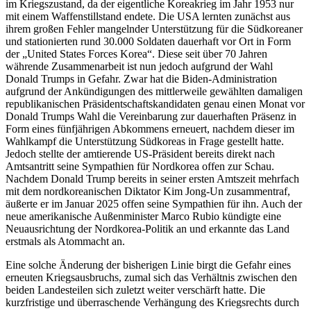
im Kriegszustand, da der eigentliche Koreakrieg im Jahr 1953 nur
mit einem Waffenstillstand endete. Die USA lernten zunächst aus
ihrem großen Fehler mangelnder Unterstützung für die Südkoreaner
und stationierten rund 30.000 Soldaten dauerhaft vor Ort in Form
der „United States Forces Korea“. Diese seit über 70 Jahren
währende Zusammenarbeit ist nun jedoch aufgrund der Wahl
Donald Trumps in Gefahr. Zwar hat die Biden-Administration
aufgrund der Ankündigungen des mittlerweile gewählten damaligen
republikanischen Präsidentschaftskandidaten genau einen Monat vor
Donald Trumps Wahl die Vereinbarung zur dauerhaften Präsenz in
Form eines fünfjährigen Abkommens erneuert, nachdem dieser im
Wahlkampf die Unterstützung Südkoreas in Frage gestellt hatte.
Jedoch stellte der amtierende US-Präsident bereits direkt nach
Amtsantritt seine Sympathien für Nordkorea offen zur Schau.
Nachdem Donald Trump bereits in seiner ersten Amtszeit mehrfach
mit dem nordkoreanischen Diktator Kim Jong-Un zusammentraf,
äußerte er im Januar 2025 offen seine Sympathien für ihn. Auch der
neue amerikanische Außenminister Marco Rubio kündigte eine
Neuausrichtung der Nordkorea-Politik an und erkannte das Land
erstmals als Atommacht an.
Eine solche Änderung der bisherigen Linie birgt die Gefahr eines
erneuten Kriegsausbruchs, zumal sich das Verhältnis zwischen den
beiden Landesteilen sich zuletzt weiter verschärft hatte. Die
kurzfristige und überraschende Verhängung des Kriegsrechts durch