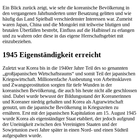
Ein Blick zurück zeigt, wie sehr die koreanische Bevölkerung in
den vergangenen Jahrhunderten unter Besatzung gelitten und wie
häufig das Land Spielball verschiedenster Interessen war. Zumeist
waren Japan, China und die Mongolei mit teilweise blutigen und
brutalen Überfällen bestrebt, Einfluss auf die Halbinsel zu erlangen
und zu wahren oder diese in das eigene Herrschaftsgebiet mit
einzubeziehen.
1945 Eigenständigkeit erreicht
Zuletzt war Korea bis in die 1940er Jahre Teil des so genannten
„großjapanischen Wirtschaftsraums“ und somit Teil der japanischen
Kriegswirtschaft. Millionenfache Ausbeutung von Arbeitssklaven
und Zwangsprostitution sorgten für tiefe Wunden in der
koreanischen Bevölkerung, die auch bis heute nicht alle geschlossen
sind. Dabei wurde bewusst der Bildungsstand der Koreanerinnen
und Koreaner niedrig gehalten und Korea als Agrarwirtschaft
genutzt, um die japanische Bevölkerung in Kriegszeiten zu
ernähren. Erst mit der japanischen Kapitulation am 15. August 1945
wurde Korea als eigenständiger Staat etabliert, der jedoch aufgrund
der Uneinigkeit zwischen den Vereinigten Staaten und der
Sowjetunion zwei Jahre später in einen Nord- und einen Südteil
aufgespalten wurde.