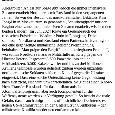
Allergrößten Anlass zur Sorge gibt jedoch die immer intensivere
Zusammenarbeit Nordkoreas mit Russland in den vergangenen
Jahren. So war der Besuch des nordkoreanischen Diktators Kim
Jong-Un in Moskau zum so genannten „Schurkengipfel“ nur der
Beginn einer zunehmend intensiven Zusammenarbeit zwischen den
beiden Ländern. Im Juni 2024 folgte ein Gegenbesuch des
russischen Präsidenten Wladimir Putin in Pjöngjang. Dabei
schlossen Nordkorea und Russland einen Partnerschaftsvertrag ab,
der eine gegenseitige militärische Beistandsverpflichtung
beinhaltete. Man prägte den Begriff der „unbesiegbaren Freunde“,
woraufhin Nordkorea massive Militärhilfe im Krieg gegen die
Ukraine lieferte. Insgesamt 8.600 Panzerhaubitzen und
Feldhaubitzen, 5.500 Raketenwerfer und bis zu drei Millionen
Artilleriegeschosse wurden geliefert; zudem werden unzählige
nordkoreanische Soldaten seither im Kampf gegen die Ukraine
eingesetzt. Dass eine solche Unterstützung keine Gegenleistung
nach sich zieht, erscheint unwahrscheinlich. So gibt es einen Know-
How-Transfer Russlands für das nordkoreanische
Atomwaffenprogramm, aber auch Komponenten für die
Waffensysteme werden zur Verfügung gestellt. So besteht die reale
Gefahr, dass – auch aufgrund des offensichtlichen Desinteresses der
neuen US-Administration an der Unterstützung Südkoreas – der
militärische Konflikt wieder neu entflammen könnte.