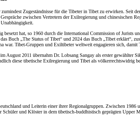
 zumindest Zugeständnisse für die Tibeter in Tibet zu erwirken. Seit d
Gespräche zwischen Vertretern der Exilregierung und chinesischen Reg
t Unabhängigkeit.
rig besetzt hat, so 1960 durch die International Commission of Jurist
das Buch „The Status of Tibet“ und 2024 das Buch „Tibet erklärt“, zus
a war. Tibet-Gruppen und Exiltibeter weltweit engagieren sich, damit Ti
 im August 2011 übernahm Dr. Lobsang Sangay als erster gewählter Sik
ch diese tibetische Exilregierung und Tibet als völkerrechtswidrig bes
e Deutschland und Leiterin einer ihrer Regionalgruppen. Zwischen 1986 u
 Schüler und Klöster in dem tibetisch-buddhistisch geprägten Upper Mu