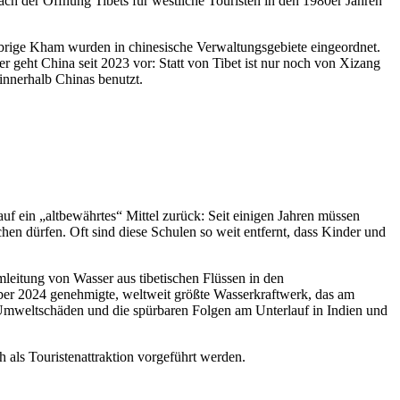
ach der Öffnung Tibets für westliche Touristen in den 1980er Jahren
rige Kham wurden in chinesische Verwaltungsgebiete eingeordnet.
er geht China seit 2023 vor: Statt von Tibet ist nur noch von Xizang
innerhalb Chinas benutzt.
auf ein „altbewährtes“ Mittel zurück: Seit einigen Jahren müssen
chen dürfen. Oft sind diese Schulen so weit entfernt, dass Kinder und
mleitung von Wasser aus tibetischen Flüssen in den
ber 2024 genehmigte, weltweit größte Wasserkraftwerk, das am
 Umweltschäden und die spürbaren Folgen am Unterlauf in Indien und
 als Touristenattraktion vorgeführt werden.