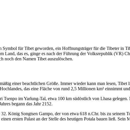
 Symbol für Tibet geworden, ein Hoffnungsträger für die Tibeter in Ti
m Land, das es, ginge es nach der Führung der Volksrepublik (VR) China
auch noch den Namen Tibet auszulöschen.
mäßig einer beachtlichen Größe. Immer wieder kann man lesen, Tibet li
 Hochlandes, das eine Fläche von rund 2,5 Millionen km² einnimmt und 
tri Tsenpo im Yarlung-Tal, etwa 100 km südöstlich von Lhasa gelegen.
Jahres begann das Jahr 2152.
 32. König Songtsen Gampo, der von etwa 618 n.Chr. bis zu seinem Tod 6
einen ersten Palast an der Stelle des heutigen Potala bauen ließ. Sein