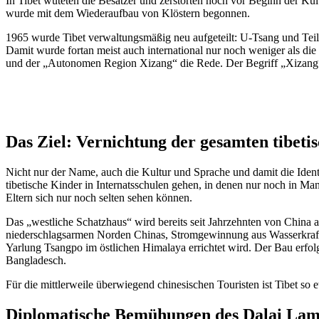
In Tibet wüteten die Besatzer und zerstörten noch vor Beginn der Kul
wurde mit dem Wiederaufbau von Klöstern begonnen.
1965 wurde Tibet verwaltungsmäßig neu aufgeteilt: U-Tsang und Te
Damit wurde fortan meist auch international nur noch weniger als die 
und der „Autonomen Region Xizang“ die Rede. Der Begriff „Xizang“, d
Das Ziel: Vernichtung der gesamten tibetis
Nicht nur der Name, auch die Kultur und Sprache und damit die Identi
tibetische Kinder in Internatsschulen gehen, in denen nur noch in Man
Eltern sich nur noch selten sehen können.
Das „westliche Schatzhaus“ wird bereits seit Jahrzehnten von China 
niederschlagsarmen Norden Chinas, Stromgewinnung aus Wasserkraftwe
Yarlung Tsangpo im östlichen Himalaya errichtet wird. Der Bau erfo
Bangladesch.
Für die mittlerweile überwiegend chinesischen Touristen ist Tibet so
Diplomatische Bemühungen des Dalai Lam