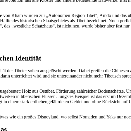
turrevolution fast alle Klöster und andere bedeutende Bauwerke. Erst n
ile von Kham wurden zur „Autonomen Region Tibet“, Amdo und das üb
Hälfte des historischen Staatsgebietes als Tibet bezeichnet. Noch perfid
as „westliche Schatzhaus“, ist nicht neu, wurde bisher aber fast nur 
chen Identität
tät der Tibeter sollen ausgelöscht werden. Dabei greifen die Chinesen 
darin unterrichtet wird und sie untereinander nicht mehr Tibetisch spre
ausgebeutet: Holz aus Osttibet, Förderung zahlreicher Bodenschätze, U
rken in tibetischen Flüssen. Jüngstes Beispiel ist das erst im Dezem
lgt in einem stark erdbebengefährdeten Gebiet und ohne Rücksicht auf
 etwas wie ein großes Disneyland, wo selbst Nomaden und Yaks nur noch
as