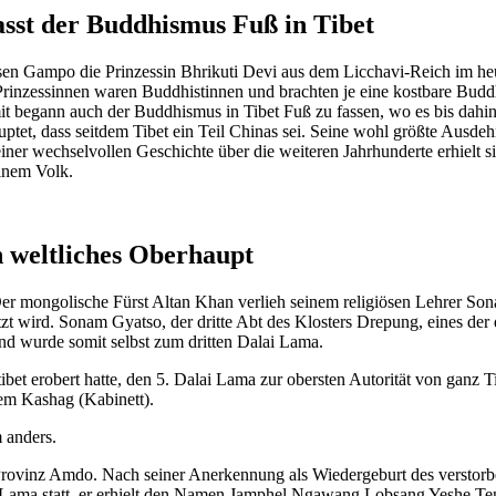
asst der Buddhismus Fuß in Tibet
en Gampo die Prinzessin Bhrikuti Devi aus dem Licchavi-Reich im heut
Prinzessinnen waren Buddhistinnen und brachten je eine kostbare Buddh
mit begann auch der Buddhismus in Tibet Fuß zu fassen, wo es bis dahi
t, dass seitdem Tibet ein Teil Chinas sei. Seine wohl größte Ausdehn
n einer wechselvollen Geschichte über die weiteren Jahrhunderte erhielt 
inem Volk.
h weltliches Oberhaupt
 Der mongolische Fürst Altan Khan verlieh seinem religiösen Lehrer S
tzt wird. Sonam Gyatso, der dritte Abt des Klosters Drepung, eines der
nd wurde somit selbst zum dritten Dalai Lama.
bet erobert hatte, den 5. Dalai Lama zur obersten Autorität von ganz 
em Kashag (Kabinett).
 anders.
Provinz Amdo. Nach seiner Anerkennung als Wiedergeburt des verstorbe
lai Lama statt, er erhielt den Namen Jamphel Ngawang Lobsang Yeshe T