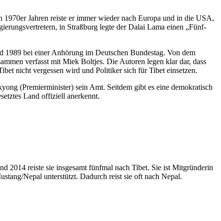
en 1970er Jahren reiste er immer wieder nach Europa und in die USA,
ierungsvertretern, in Straßburg legte der Dalai Lama einen „Fünf-
s und 1989 bei einer Anhörung im Deutschen Bundestag. Von dem
ammen verfasst mit Miek Boltjes. Die Autoren legen klar dar, dass
bet nicht vergessen wird und Politiker sich für Tibet einsetzen.
yong (Premierminister) sein Amt. Seitdem gibt es eine demokratisch
etztes Land offiziell anerkennt.
nd 2014 reiste sie insgesamt fünfmal nach Tibet. Sie ist Mitgründerin
stang/Nepal unterstützt. Dadurch reist sie oft nach Nepal.