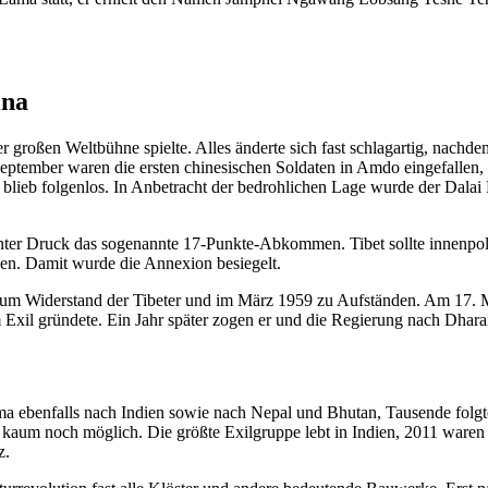
ina
der großen Weltbühne spielte. Alles änderte sich fast schlagartig, na
eptember waren die ersten chinesischen Soldaten in Amdo eingefallen,
blieb folgenlos. In Anbetracht der bedrohlichen Lage wurde der Dalai
nter Druck das sogenannte 17-Punkte-Abkommen. Tibet sollte innenpoli
den. Damit wurde die Annexion besiegelt.
 zum Widerstand der Tibeter und im März 1959 zu Aufständen. Am 17. 
 Exil gründete. Ein Jahr später zogen er und die Regierung nach Dhara
ma ebenfalls nach Indien sowie nach Nepal und Bhutan, Tausende folgte
 kaum noch möglich. Die größte Exilgruppe lebt in Indien, 2011 ware
z.