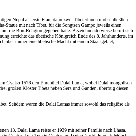
igen Nepal als erste Frau, dann zwei Tibeterinnen und schließlich
a-Statue mit nach Tibet, für die Songtsen Gampo jeweils einen
n nur die Bön-Religion gegeben hatte. Bezeichnenderweise beruft sich
ung erreichte das tibetische Königreich Ende des 8. Jahrhunderts, im
sich aber immer eine tibetische Macht mit einem Staatsgebiet,
onam Gyatso 1578 den Ehrentitel Dalai Lama, wobei Dalai mongolisch
 drei großen Klöster Tibets neben Sera und Ganden, übertrug diesen
Tibet. Seitdem waren die Dalai Lamas immer sowohl das religiöse als
nen 13. Dalai Lama reiste er 1939 mit seiner Familie nach Lhasa.
enzin Gyatso, kurz Tenzin Gyatso, und seine Ausbildung als Mönch