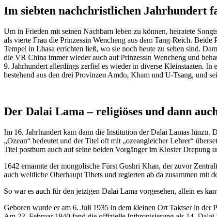
Im siebten nachchristlichen Jahrhundert f
Um in Frieden mit seinen Nachbarn leben zu können, heiratete Songts
als vierte Frau die Prinzessin Wencheng aus dem Tang-Reich. Beide 
Tempel in Lhasa errichten ließ, wo sie noch heute zu sehen sind. Da
die VR China immer wieder auch auf Prinzessin Wencheng und behaupte
9. Jahrhundert allerdings zerfiel es wieder in diverse Kleinstaaten. I
bestehend aus den drei Provinzen Amdo, Kham und U-Tsang, und se
Der Dalai Lama – religiöses und dann auc
Im 16. Jahrhundert kam dann die Institution der Dalai Lamas hinzu.
„Ozean“ bedeutet und der Titel oft mit „ozeangleicher Lehrer“ überse
Titel posthum auch auf seine beiden Vorgänger im Kloster Drepung u
1642 ernannte der mongolische Fürst Gushri Khan, der zuvor Zentralti
auch weltliche Oberhaupt Tibets und regierten ab da zusammen mit d
So war es auch für den jetzigen Dalai Lama vorgesehen, allein es kam
Geboren wurde er am 6. Juli 1935 in dem kleinen Ort Taktser in der 
Am 22. Februar 1940 fand die offizielle Inthronisierung als 14. Da