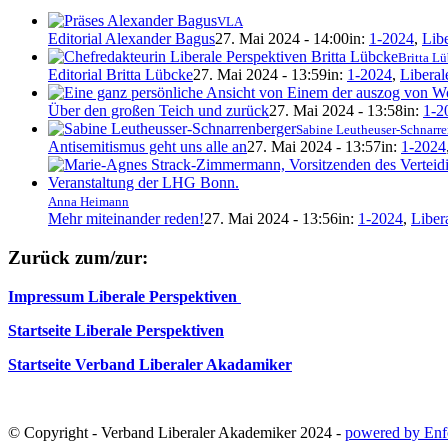
VLA
Editorial Alexander Bagus
27. Mai 2024 - 14:00
in:
1-2024
,
Lib
Britta L
Editorial Britta Lübcke
27. Mai 2024 - 13:59
in:
1-2024
,
Liberal
Über den großen Teich und zurück
27. Mai 2024 - 13:58
in:
1-2
Sabine Leutheuser-Schnarre
Antisemitismus geht uns alle an
27. Mai 2024 - 13:57
in:
1-2024
Anna Heimann
Mehr miteinander reden!
27. Mai 2024 - 13:56
in:
1-2024
,
Liber
Zurück zum/zur:
Impressum Liberale Perspektiven
Startseite Liberale Perspektiven
Startseite Verband Liberaler Akadamiker
© Copyright - Verband Liberaler Akademiker 2024 -
powered by Enf