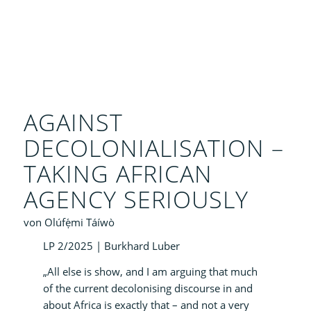
AGAINST
DECOLONIALISATION –
TAKING AFRICAN
AGENCY SERIOUSLY
von Olúfẹ́mi Táíwò
LP 2/2025 | Burkhard Luber
„All else is show, and I am arguing that much
of the current decolonising discourse in and
about Africa is exactly that – and not a very