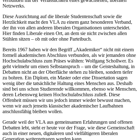
verbunden mit der Verlässlichkeit eines gewachsenen, liberalen
Netzwerks.
Diese Ausrichtung auf die liberale Studentenschaft sowie die
Herzlichkeit macht den VLA zu einem ganz besonderen Verband,
der ihn von allen anderen liberalen Organisationen unterscheidet.
Hier finden Liberale einen Ort, an dem sie nicht zwischen allen
Stühlen sitzen – ob mit oder ohne Parteibuch.
Bereits 1967 haben wir den Begriff „Akademiker“ nicht mit einem
formell akademischen Abschluss verbunden, als wir jemanden ohne
Hochschulabschluss zum Präses wählten: Wolfgang Schollwer. Es
geht vielmehr um einen Selbstanspruch – um die Geisteshaltung, in
Debatten nicht an der Oberfläche stehen zu bleiben, sondern tiefer
zu bohren. Ein Diplom, ein Master oder eine Dissertation sagen
wenig über die tatsächliche Haltung eines Menschen aus. Deshalb
sind bei uns schon Studierende willkommen, ebenso wie Menschen,
deren Lebensweg keinen Hochschulabschluss zuließ. Diese
Offenheit müssen wir uns jedoch immer wieder bewusst machen,
wenn wir auch jenseits klassischer akademischer Laufbahnen
anschlussfähig bleiben wollen.
Gerade weil der VLA aus gemeinsamen Erfahrungen und offenen
Debatten lebt, steht er heute vor der Frage, wie diese Gemeinschaft
auch in einer neuen, digitaleren und vielfältigeren liberalen
Generation weitergetragen werden kann.