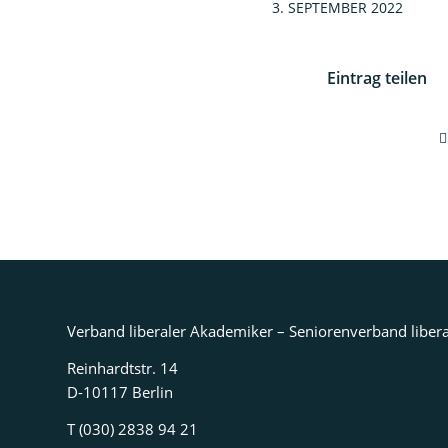
3. SEPTEMBER 2022
Eintrag teilen
Verband liberaler Akademiker – Seniorenverband libera
Reinhardtstr. 14
D-10117 Berlin
T (030) 2838 94 21