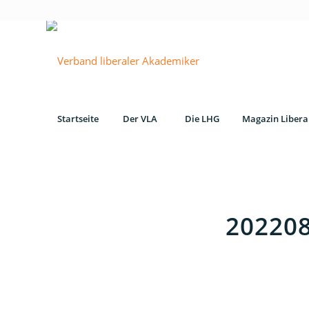
Startseite
Der VLA
Die LHG
Magazin Libera
20220