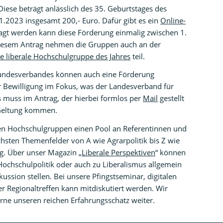
ese beträgt anlässlich des 35. Geburtstages des
.2023 insgesamt 200,- Euro. Dafür gibt es ein
Online-
agt werden kann diese Förderung einmalig zwischen 1.
diesem Antrag nehmen die Gruppen auch an der
ie liberale Hochschulgruppe des Jahres
teil.
undesverbandes können auch eine Förderung
er Bewilligung im Fokus, was der Landesverband für
s muss im Antrag, der hierbei formlos per
Mail
gestellt
 Geltung kommen.
len Hochschulgruppen einen Pool an Referentinnen und
chsten Themenfelder von A wie Agrarpolitik bis Z wie
g. Über unser Magazin „
Liberale Perspektiven
“ können
Hochschulpolitik oder auch zu Liberalismus allgemein
kussion stellen. Bei unsere Pfingstseminar, digitalen
er Regionaltreffen kann mitdiskutiert werden. Wir
rne unseren reichen Erfahrungsschatz weiter.