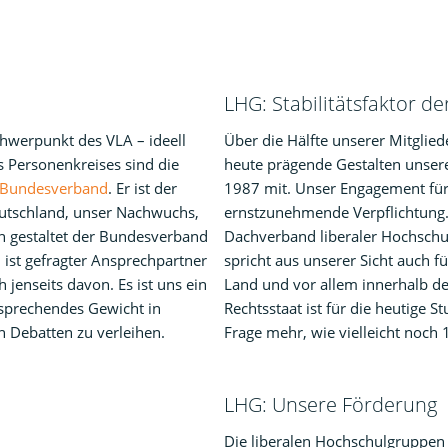
LHG: Stabilitätsfaktor de
hwerpunkt des VLA – ideell
Über die Hälfte unserer Mitglie
s Personenkreises sind die
heute prägende Gestalten unser
Bundesverband
. Er ist der
1987 mit. Unser Engagement für
eutschland, unser Nachwuchs,
ernstzunehmende Verpflichtung. I
hren gestaltet der Bundesverband
Dachverband liberaler Hochschul
 ist gefragter Ansprechpartner
spricht aus unserer Sicht auch f
 jenseits davon. Es ist uns ein
Land und vor allem innerhalb de
sprechendes Gewicht in
Rechtsstaat ist für die heutige 
n Debatten zu verleihen.
Frage mehr, wie vielleicht noch
LHG: Unsere Förderung
Die liberalen Hochschulgruppen k