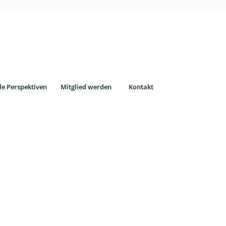
le Perspektiven
Mitglied werden
Kontakt
Das sind wir
Uns findet Ihr an zahlreichen Universitäten