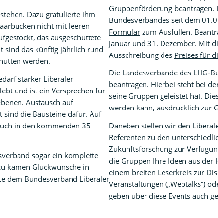
Gruppenförderung beantragen. Di
stehen. Dazu gratulierte ihm
Bundesverbandes seit dem 01.01
Saarbücken nicht mit leeren
Formular
zum Ausfüllen. Beantr
fgestockt, das ausgeschüttete
Januar und 31. Dezember. Mit 
t sind das künftig jährlich rund
Ausschreibung des
Preises für d
chütten werden.
Die Landesverbände des LHG-B
edarf starker Liberaler
beantragen. Hierbei steht bei d
ebt und ist ein Versprechen für
seine Gruppen geleistet hat. Die
Ebenen. Austausch auf
werden kann, ausdrücklich zur
sind die Bausteine dafür. Auf
 auch in den kommenden 35
Daneben stellen wir den Libera
Referenten zu den unterschiedli
Zukunftsforschung zur Verfügun
sverband sogar ein komplette
die Gruppen Ihre Ideen aus der 
u kamen Glückwünsche in
einem breiten Leserkreis zur Dis
eute dem Bundesverband Liberaler
Veranstaltungen („Webtalks“) od
geben über diese Events auch ge