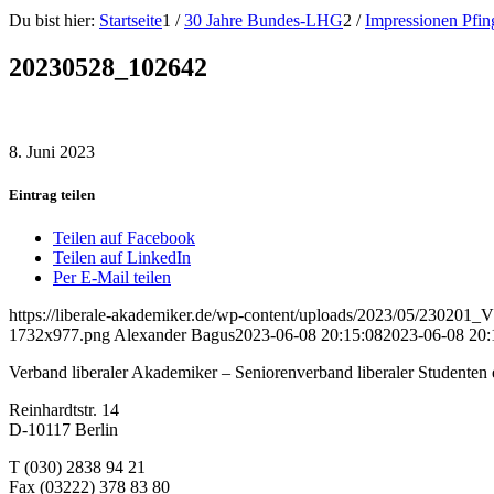
Du bist hier:
Startseite
1
/
30 Jahre Bundes-LHG
2
/
Impressionen Pfin
20230528_102642
8. Juni 2023
Eintrag teilen
Teilen auf Facebook
Teilen auf LinkedIn
Per E-Mail teilen
https://liberale-akademiker.de/wp-content/uploads/2023/05/2302
1732x977.png
Alexander Bagus
2023-06-08 20:15:08
2023-06-08 20:
Verband liberaler Akademiker – Seniorenverband liberaler Studenten 
Reinhardtstr. 14
D-10117 Berlin
T (030) 2838 94 21
Fax (03222) 378 83 80