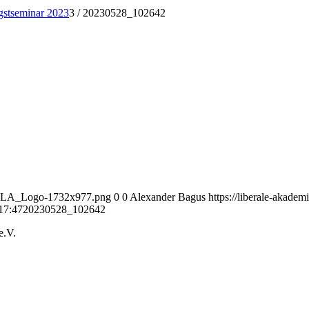
gstseminar 2023
3
/
20230528_102642
01_VLA_Logo-1732x977.png
0
0
Alexander Bagus
https://liberale-akad
17:47
20230528_102642
e.V.