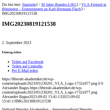
Du bist hier:
Startseite
1
/
30 Jahre Bundes-LHG
2
/
VLA-Freizeit in
Bötzingen – Erinnerungen an Karl-Hermann Flach
3
/
IMG20230819121538
IMG20230819121538
2. September 2023
Eintrag teilen
Teilen auf Facebook
Teilen auf LinkedIn
Per E-Mail teilen
https://liberale-akademiker.de/wp-
content/uploads/2023/05/230201_VLA_Logo-1732x977.png
0
0
Alexander Bagus
https://liberale-akademiker.de/wp-
content/uploads/2023/05/230201_VLA_Logo-1732x977.png
Alexander Bagus
2023-09-02 15:41:13
2023-09-02
15:41:13
IMG20230819121538
Verband liberaler Akademiker – Seniorenverband liberaler