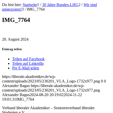
Du bist hier:
Startseite
1
/
30 Jahre Bundes-LHG
2
/
Wir sind
umgezogen!
3
/
IMG_7764
IMG_7764
20. August 2024
Eintrag teilen
Teilen auf Facebook
Teilen auf LinkedIn
Per E-Mail teilen
https://liberale-akademiker.de/wp-
content/uploads/2023/05/230201_VLA_Logo-1732x977.png
0
0
Alexander Bagus
https://liberale-akademiker.de/wp-
content/uploads/2023/05/230201_VLA_Logo-1732x977.png
Alexander Bagus
2024-08-20 20:19:02
2024-11-22
19:01:31
IMG_7764
Verband liberaler Akademiker – Seniorenverband liberaler
Studenten e.V.