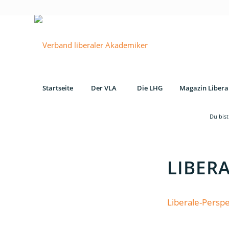
Startseite
Der VLA
Die LHG
Magazin Libera
Du bist
LIBERA
Liberale-Persp