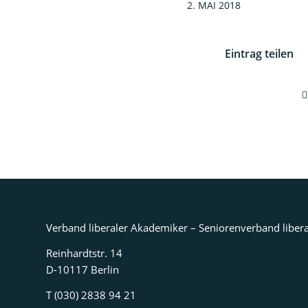
2. MAI 2018
Eintrag teilen
Verband liberaler Akademiker – Seniorenverband libera
Reinhardtstr. 14
D-10117 Berlin
T (030) 2838 94 21