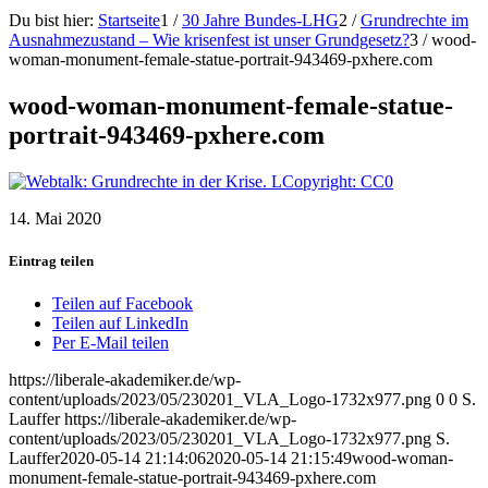
Du bist hier:
Startseite
1
/
30 Jahre Bundes-LHG
2
/
Grundrechte im
Ausnahmezustand – Wie krisenfest ist unser Grundgesetz?
3
/
wood-
woman-monument-female-statue-portrait-943469-pxhere.com
wood-woman-monument-female-statue-
portrait-943469-pxhere.com
14. Mai 2020
Eintrag teilen
Teilen auf Facebook
Teilen auf LinkedIn
Per E-Mail teilen
https://liberale-akademiker.de/wp-
content/uploads/2023/05/230201_VLA_Logo-1732x977.png
0
0
S.
Lauffer
https://liberale-akademiker.de/wp-
content/uploads/2023/05/230201_VLA_Logo-1732x977.png
S.
Lauffer
2020-05-14 21:14:06
2020-05-14 21:15:49
wood-woman-
monument-female-statue-portrait-943469-pxhere.com