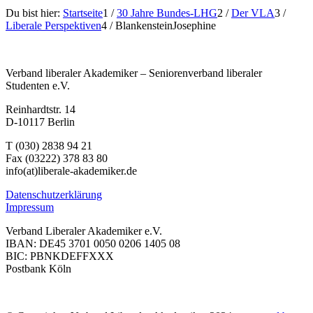
Du bist hier:
Startseite
1
/
30 Jahre Bundes-LHG
2
/
Der VLA
3
/
Liberale Perspektiven
4
/
BlankensteinJosephine
Verband liberaler Akademiker – Seniorenverband liberaler
Studenten e.V.
Reinhardtstr. 14
D-10117 Berlin
T (030) 2838 94 21
Fax (03222) 378 83 80
info(at)liberale-akademiker.de
Datenschutzerklärung
Impressum
Verband Liberaler Akademiker e.V.
IBAN: DE45 3701 0050 0206 1405 08
BIC: PBNKDEFFXXX
Postbank Köln