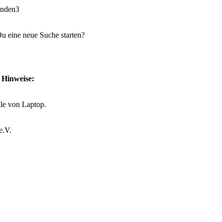
unden
3
 Du eine neue Suche starten?
e Hinweise:
lle von Laptop.
e.V.