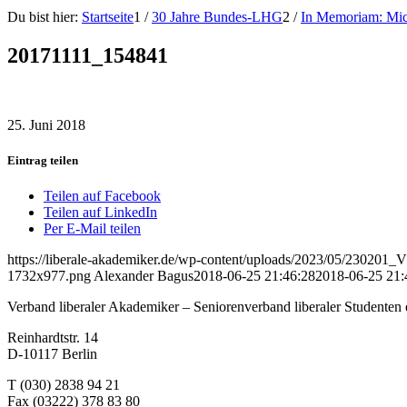
Du bist hier:
Startseite
1
/
30 Jahre Bundes-LHG
2
/
In Memoriam: Mi
20171111_154841
25. Juni 2018
Eintrag teilen
Teilen auf Facebook
Teilen auf LinkedIn
Per E-Mail teilen
https://liberale-akademiker.de/wp-content/uploads/2023/05/2302
1732x977.png
Alexander Bagus
2018-06-25 21:46:28
2018-06-25 21:
Verband liberaler Akademiker – Seniorenverband liberaler Studenten 
Reinhardtstr. 14
D-10117 Berlin
T (030) 2838 94 21
Fax (03222) 378 83 80