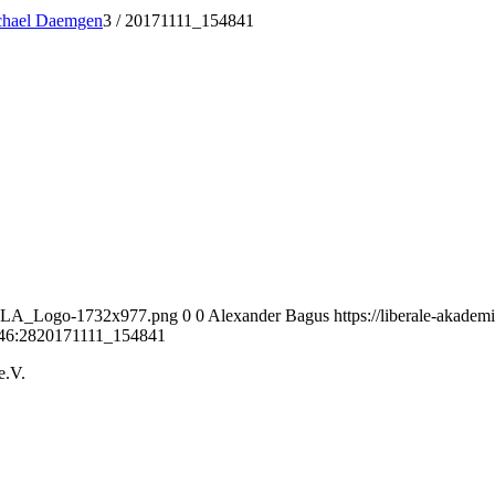
chael Daemgen
3
/
20171111_154841
01_VLA_Logo-1732x977.png
0
0
Alexander Bagus
https://liberale-akad
46:28
20171111_154841
e.V.