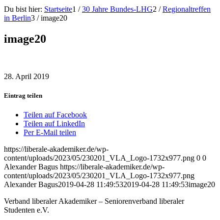
Du bist hier:
Startseite
1
/
30 Jahre Bundes-LHG
2
/
Regionaltreffen
in Berlin
3
/
image20
image20
28. April 2019
Eintrag teilen
Teilen auf Facebook
Teilen auf LinkedIn
Per E-Mail teilen
https://liberale-akademiker.de/wp-
content/uploads/2023/05/230201_VLA_Logo-1732x977.png
0
0
Alexander Bagus
https://liberale-akademiker.de/wp-
content/uploads/2023/05/230201_VLA_Logo-1732x977.png
Alexander Bagus
2019-04-28 11:49:53
2019-04-28 11:49:53
image20
Verband liberaler Akademiker – Seniorenverband liberaler
Studenten e.V.