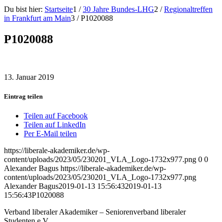
Du bist hier:
Startseite
1
/
30 Jahre Bundes-LHG
2
/
Regionaltreffen
in Frankfurt am Main
3
/
P1020088
P1020088
13. Januar 2019
Eintrag teilen
Teilen auf Facebook
Teilen auf LinkedIn
Per E-Mail teilen
https://liberale-akademiker.de/wp-
content/uploads/2023/05/230201_VLA_Logo-1732x977.png
0
0
Alexander Bagus
https://liberale-akademiker.de/wp-
content/uploads/2023/05/230201_VLA_Logo-1732x977.png
Alexander Bagus
2019-01-13 15:56:43
2019-01-13
15:56:43
P1020088
Verband liberaler Akademiker – Seniorenverband liberaler
Studenten e.V.