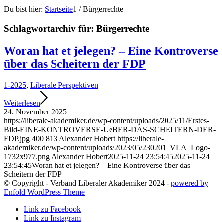
Du bist hier:
Startseite
1
/
Bürgerrechte
Schlagwortarchiv für:
Bürgerrechte
Woran hat et jelegen? – Eine Kontroverse
über das Scheitern der FDP
1-2025
,
Liberale Perspektiven
Weiterlesen
24. November 2025
https://liberale-akademiker.de/wp-content/uploads/2025/11/Erstes-
Bild-EINE-KONTROVERSE-UeBER-DAS-SCHEITERN-DER-
FDP.jpg
400
813
Alexander Hobert
https://liberale-
akademiker.de/wp-content/uploads/2023/05/230201_VLA_Logo-
1732x977.png
Alexander Hobert
2025-11-24 23:54:45
2025-11-24
23:54:45
Woran hat et jelegen? – Eine Kontroverse über das
Scheitern der FDP
© Copyright - Verband Liberaler Akademiker 2024 -
powered by
Enfold WordPress Theme
Link zu Facebook
Link zu Instagram