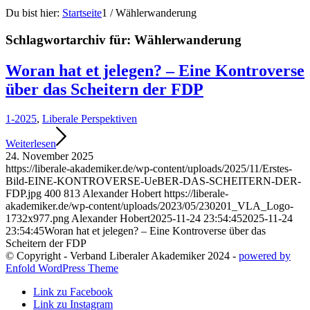
Du bist hier:
Startseite
1
/
Wählerwanderung
Schlagwortarchiv für:
Wählerwanderung
Woran hat et jelegen? – Eine Kontroverse
über das Scheitern der FDP
1-2025
,
Liberale Perspektiven
Weiterlesen
24. November 2025
https://liberale-akademiker.de/wp-content/uploads/2025/11/Erstes-
Bild-EINE-KONTROVERSE-UeBER-DAS-SCHEITERN-DER-
FDP.jpg
400
813
Alexander Hobert
https://liberale-
akademiker.de/wp-content/uploads/2023/05/230201_VLA_Logo-
1732x977.png
Alexander Hobert
2025-11-24 23:54:45
2025-11-24
23:54:45
Woran hat et jelegen? – Eine Kontroverse über das
Scheitern der FDP
© Copyright - Verband Liberaler Akademiker 2024 -
powered by
Enfold WordPress Theme
Link zu Facebook
Link zu Instagram