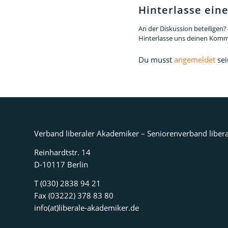
Hinterlasse ei
An der Diskussion beteiligen?
Hinterlasse uns deinen Komm
Du musst
angemeldet
sei
Verband liberaler Akademiker – Seniorenverband libera
Reinhardtstr. 14
D-10117 Berlin
T (030) 2838 94 21
Fax (03222) 378 83 80
info(at)liberale-akademiker.de