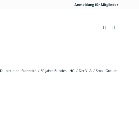
Anmeldung für Mitglieder
Du bist hier:
Startseite
/
30 Jahre Bundes-LHG
/
Der VLA
/
Small Groups