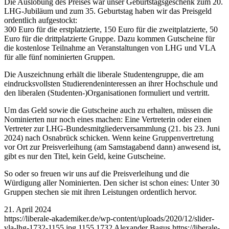
Die Auslobung des Preises war unser Geburtstagsgeschenk zum 20.
LHG-Jubiläum und zum 35. Geburtstag haben wir das Preisgeld
ordentlich aufgestockt:
300 Euro für die erstplatzierte, 150 Euro für die zweitplatzierte, 50
Euro für die drittplatzierte Gruppe. Dazu kommen Gutscheine für
die kostenlose Teilnahme an Veranstaltungen von LHG und VLA
für alle fünf nominierten Gruppen.
Die Auszeichnung erhält die liberale Studentengruppe, die am
eindrucksvollsten Studierendeninteressen an ihrer Hochschule und
den liberalen (Studenten-)Organisationen formuliert und vertritt.
Um das Geld sowie die Gutscheine auch zu erhalten, müssen die
Nominierten nur noch eines machen: Eine Vertreterin oder einen
Vertreter zur LHG-Bundesmitgliederversammlung (21. bis 23. Juni
2024) nach Osnabrück schicken. Wenn keine Gruppenvertretung
vor Ort zur Preisverleihung (am Samstagabend dann) anwesend ist,
gibt es nur den Titel, kein Geld, keine Gutscheine.
So oder so freuen wir uns auf die Preisverleihung und die
Würdigung aller Nominierten. Den sicher ist schon eines: Unter 30
Gruppen stechen sie mit ihren Leistungen ordentlich hervor.
21. April 2024
https://liberale-akademiker.de/wp-content/uploads/2020/12/slider-
vla-lhg-1732-1155.jpg
1155
1732
Alexander Bagus
https://liberale-