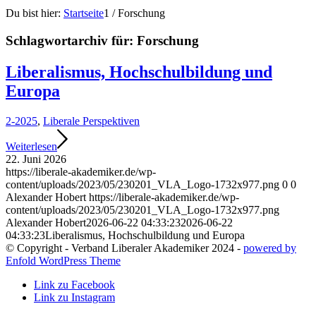
Du bist hier:
Startseite
1
/
Forschung
Schlagwortarchiv für:
Forschung
Liberalismus, Hochschulbildung und
Europa
2-2025
,
Liberale Perspektiven
Weiterlesen
22. Juni 2026
https://liberale-akademiker.de/wp-
content/uploads/2023/05/230201_VLA_Logo-1732x977.png
0
0
Alexander Hobert
https://liberale-akademiker.de/wp-
content/uploads/2023/05/230201_VLA_Logo-1732x977.png
Alexander Hobert
2026-06-22 04:33:23
2026-06-22
04:33:23
Liberalismus, Hochschulbildung und Europa
© Copyright - Verband Liberaler Akademiker 2024 -
powered by
Enfold WordPress Theme
Link zu Facebook
Link zu Instagram