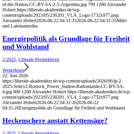
of-the-Nation-CC-BY-SA-2-5-Argentina.jpg
799
1200
Alexander
Hobert
https://liberale-akademiker.de/wp-
content/uploads/2023/05/230201_VLA_Logo-1732x977.png
Alexander Hobert
2026-06-22 04:31:35
2026-06-22 04:31:35
Milei
und Lateinamerika
Energiepolitik als Grundlage für Freiheit
und Wohlstand
2-2025
,
Liberale Perspektiven
Weiterlesen
22. Juni 2026
https://liberale-akademiker.de/wp-content/uploads/2026/06/lp-2-
2025-Seite12-Rostock_Power_Station-Radomianin-CC-BY-SA-
4.jpg
800
1200
Alexander Hobert
https://liberale-akademiker.de/wp-
content/uploads/2023/05/230201_VLA_Logo-1732x977.png
Alexander Hobert
2026-06-22 04:31:26
2026-06-22
04:31:26
Energiepolitik als Grundlage für Freiheit und Wohlstand
Heckenschere anstatt Kettensäge?
2-2025
,
Liberale Perspektiven