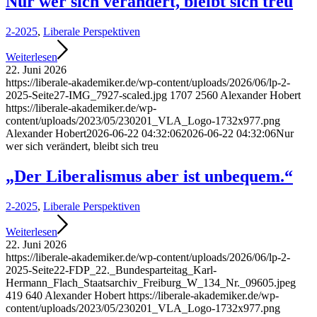
Nur wer sich verändert, bleibt sich treu
2-2025
,
Liberale Perspektiven
Weiterlesen
22. Juni 2026
https://liberale-akademiker.de/wp-content/uploads/2026/06/lp-2-
2025-Seite27-IMG_7927-scaled.jpg
1707
2560
Alexander Hobert
https://liberale-akademiker.de/wp-
content/uploads/2023/05/230201_VLA_Logo-1732x977.png
Alexander Hobert
2026-06-22 04:32:06
2026-06-22 04:32:06
Nur
wer sich verändert, bleibt sich treu
„Der Liberalismus aber ist unbequem.“
2-2025
,
Liberale Perspektiven
Weiterlesen
22. Juni 2026
https://liberale-akademiker.de/wp-content/uploads/2026/06/lp-2-
2025-Seite22-FDP_22._Bundesparteitag_Karl-
Hermann_Flach_Staatsarchiv_Freiburg_W_134_Nr._09605.jpeg
419
640
Alexander Hobert
https://liberale-akademiker.de/wp-
content/uploads/2023/05/230201_VLA_Logo-1732x977.png