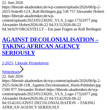
22. Juni 2026
https://liberale-akademiker.de/wp-content/uploads/2026/06/lp-2-
2025-Seite40-12A_Ralf-Berlingen.jpg
538
757
Alexander Hobert
https://liberale-akademiker.de/wp-
content/uploads/2023/05/230201_VLA_Logo-1732x977.png
Alexander Hobert
2026-06-22 04:33:51
2026-06-22
04:34:02
VORGESTELLT – Ein paar Fragen an Ralf Berlingen
AGAINST DECOLONIALISATION –
TAKING AFRICAN AGENCY
SERIOUSLY
2-2025
,
Liberale Perspektiven
Weiterlesen
22. Juni 2026
https://liberale-akademiker.de/wp-content/uploads/2026/06/lp-2-
2025-Seite38-11B_Against-Decolonisation_Hurst-Publisher.jpg
1500
977
Alexander Hobert
https://liberale-akademiker.de/wp-
content/uploads/2023/05/230201_VLA_Logo-1732x977.png
Alexander Hobert
2026-06-22 04:33:42
2026-06-22
04:33:42
AGAINST DECOLONIALISATION – TAKING
AFRICAN AGENCY SERIOUSLY