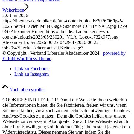
Weiterlesen
22. Juni 2026
https://liberale-akademiker.de/wp-content/uploads/2026/06/lp-2-
2025-Seite4-Javier_Milei-Gage-Skidmore-CC-BY-SA-2.jpg
1279
960
Alexander Hobert
https://liberale-akademiker.de/wp-
content/uploads/2023/05/230201_VLA_Logo-1732x977.png
Alexander Hobert
2026-06-22 04:29:47
2026-06-22
04:29:47
Heckenschere anstatt Kettensäge?
© Copyright - Verband Liberaler Akademiker 2024 -
powered by
Enfold WordPress Theme
Link zu Facebook
Link zu Instagram
Nach oben scrollen
COOKIES SIND LECKER! Damit die Webseite Ihnen weiterhin
die Informationen bietet, die Sie faszinieren, freuen wir uns, wenn
Sie uns erlauben, zusätzlich zu den technisch notwendigen Cookies,
Analyse-Cookies zu nutzen. Denn die Cookies helfen uns, unsere
Webseite zu verbessern. Also greifen Sie zu! Die Webseite ist auch
ohne Ihre Einwilligung voll funktionsfähig. Ihnen steht jederzeit ein
Widerrufsrecht zu. Dieses nehmen Sie war, indem Sie die