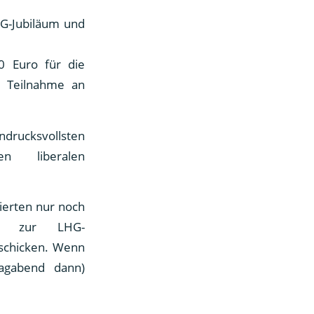
HG-Jubiläum und
50 Euro für die
e Teilnahme an
drucksvollsten
n liberalen
ierten nur noch
er zur LHG-
 schicken. Wenn
agabend dann)