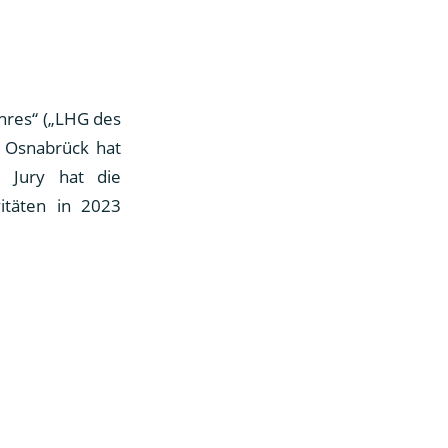
ahres“ („LHG des
n Osnabrück hat
e Jury hat die
itäten in 2023