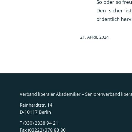
So oder so freu
Den sicher is
ordentlich herv
21. APRIL 2024
Verband liberaler Akademiker – Seniorenverband libera
Reinhardtstr. 14
D-10117 Berlin
T (030) 2838 94 21
Fax (03222) 378 83 80