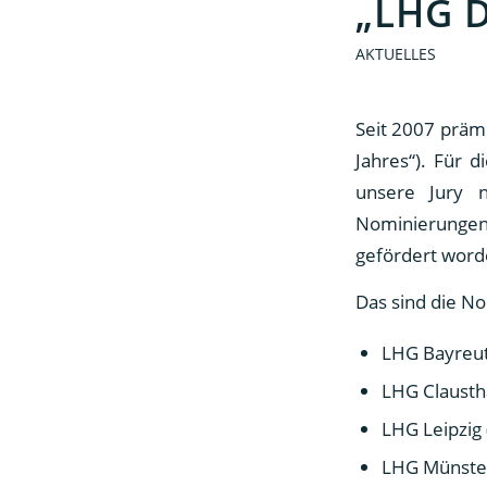
„LHG D
AKTUELLES
Seit 2007 prämi
Jahres“). Für 
unsere Jury n
Nominierungen
gefördert word
Das sind die N
LHG Bayreut
LHG Clausth
LHG Leipzig
LHG Münste