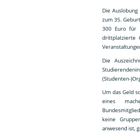
Die Auslobung 
zum 35. Geburts
300 Euro für d
drittplatzier
Veranstaltunge
Die Auszeichn
Studierend
(Studenten-)Org
Um das Geld so
eines mach
Bundesmitglied
keine Gruppe
anwesend ist, g