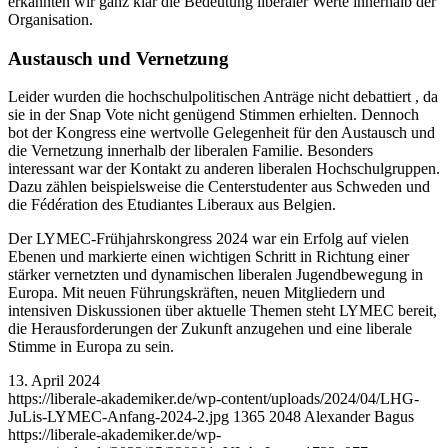
erkannten wir ganz klar die Bedeutung liberaler Werte innerhalb der
Organisation.
Austausch und Vernetzung
Leider wurden die hochschulpolitischen Anträge nicht debattiert , da
sie in der Snap Vote nicht genügend Stimmen erhielten. Dennoch
bot der Kongress eine wertvolle Gelegenheit für den Austausch und
die Vernetzung innerhalb der liberalen Familie. Besonders
interessant war der Kontakt zu anderen liberalen Hochschulgruppen.
Dazu zählen beispielsweise die Centerstudenter aus Schweden und
die Fédération des Etudiantes Liberaux aus Belgien.
Der LYMEC-Frühjahrskongress 2024 war ein Erfolg auf vielen
Ebenen und markierte einen wichtigen Schritt in Richtung einer
stärker vernetzten und dynamischen liberalen Jugendbewegung in
Europa. Mit neuen Führungskräften, neuen Mitgliedern und
intensiven Diskussionen über aktuelle Themen steht LYMEC bereit,
die Herausforderungen der Zukunft anzugehen und eine liberale
Stimme in Europa zu sein.
13. April 2024
https://liberale-akademiker.de/wp-content/uploads/2024/04/LHG-
JuLis-LYMEC-Anfang-2024-2.jpg
1365
2048
Alexander Bagus
https://liberale-akademiker.de/wp-