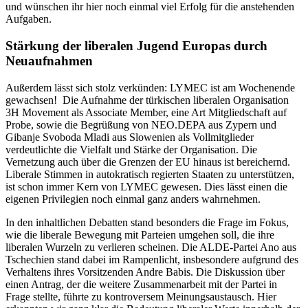
und wünschen ihr hier noch einmal viel Erfolg für die anstehenden
Aufgaben.
Stärkung der liberalen Jugend Europas durch
Neuaufnahmen
Außerdem lässt sich stolz verkünden: LYMEC ist am Wochenende
gewachsen! Die Aufnahme der türkischen liberalen Organisation
3H Movement als Associate Member, eine Art Mitgliedschaft auf
Probe, sowie die Begrüßung von NEO.DEPA aus Zypern und
Gibanje Svoboda Mladi aus Slowenien als Vollmitglieder
verdeutlichte die Vielfalt und Stärke der Organisation. Die
Vernetzung auch über die Grenzen der EU hinaus ist bereichernd.
Liberale Stimmen in autokratisch regierten Staaten zu unterstützen,
ist schon immer Kern von LYMEC gewesen. Dies lässt einen die
eigenen Privilegien noch einmal ganz anders wahrnehmen.
In den inhaltlichen Debatten stand besonders die Frage im Fokus,
wie die liberale Bewegung mit Parteien umgehen soll, die ihre
liberalen Wurzeln zu verlieren scheinen. Die ALDE-Partei Ano aus
Tschechien stand dabei im Rampenlicht, insbesondere aufgrund des
Verhaltens ihres Vorsitzenden Andre Babis. Die Diskussion über
einen Antrag, der die weitere Zusammenarbeit mit der Partei in
Frage stellte, führte zu kontroversem Meinungsaustausch. Hier