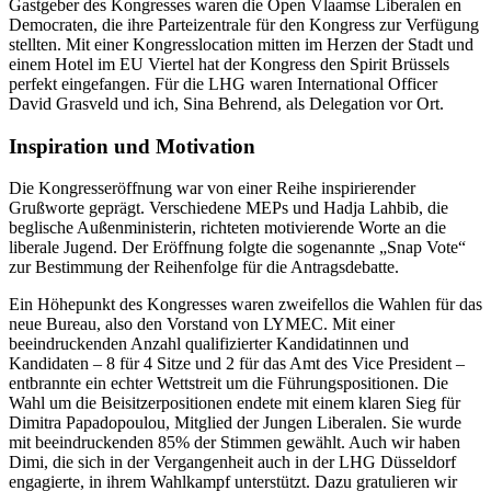
Gastgeber des Kongresses waren die Open Vlaamse Liberalen en
Democraten, die ihre Parteizentrale für den Kongress zur Verfügung
stellten. Mit einer Kongresslocation mitten im Herzen der Stadt und
einem Hotel im EU Viertel hat der Kongress den Spirit Brüssels
perfekt eingefangen. Für die LHG waren International Officer
David Grasveld und ich, Sina Behrend, als Delegation vor Ort.
Inspiration und Motivation
Die Kongresseröffnung war von einer Reihe inspirierender
Grußworte geprägt. Verschiedene MEPs und Hadja Lahbib, die
beglische Außenministerin, richteten motivierende Worte an die
liberale Jugend. Der Eröffnung folgte die sogenannte „Snap Vote“
zur Bestimmung der Reihenfolge für die Antragsdebatte.
Ein Höhepunkt des Kongresses waren zweifellos die Wahlen für das
neue Bureau, also den Vorstand von LYMEC. Mit einer
beeindruckenden Anzahl qualifizierter Kandidatinnen und
Kandidaten – 8 für 4 Sitze und 2 für das Amt des Vice President –
entbrannte ein echter Wettstreit um die Führungspositionen. Die
Wahl um die Beisitzerpositionen endete mit einem klaren Sieg für
Dimitra Papadopoulou, Mitglied der Jungen Liberalen. Sie wurde
mit beeindruckenden 85% der Stimmen gewählt. Auch wir haben
Dimi, die sich in der Vergangenheit auch in der LHG Düsseldorf
engagierte, in ihrem Wahlkampf unterstützt. Dazu gratulieren wir