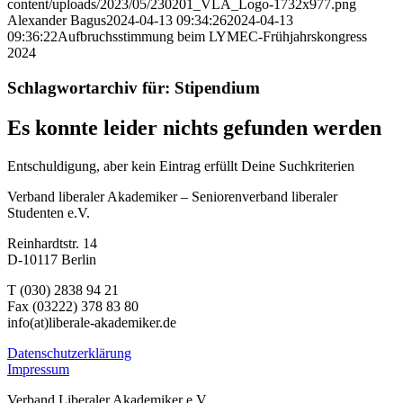
content/uploads/2023/05/230201_VLA_Logo-1732x977.png
Alexander Bagus
2024-04-13 09:34:26
2024-04-13
09:36:22
Aufbruchsstimmung beim LYMEC-Frühjahrskongress
2024
Schlagwortarchiv für:
Stipendium
Es konnte leider nichts gefunden werden
Entschuldigung, aber kein Eintrag erfüllt Deine Suchkriterien
Verband liberaler Akademiker – Seniorenverband liberaler
Studenten e.V.
Reinhardtstr. 14
D-10117 Berlin
T (030) 2838 94 21
Fax (03222) 378 83 80
info(at)liberale-akademiker.de
Datenschutzerklärung
Impressum
Verband Liberaler Akademiker e.V.