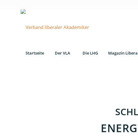
Startseite
Der VLA
Die LHG
Magazin Libera
SCH
ENERG