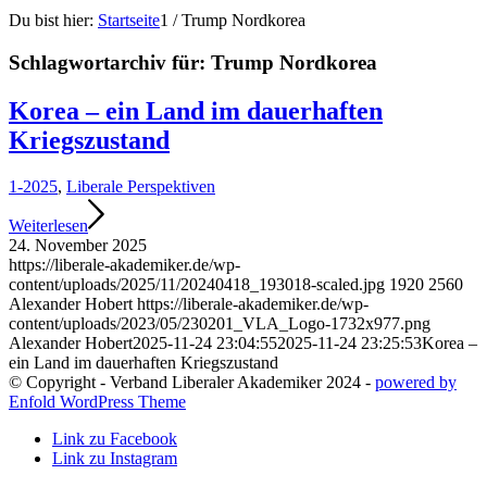
Du bist hier:
Startseite
1
/
Trump Nordkorea
Schlagwortarchiv für:
Trump Nordkorea
Korea – ein Land im dauerhaften
Kriegszustand
1-2025
,
Liberale Perspektiven
Weiterlesen
24. November 2025
https://liberale-akademiker.de/wp-
content/uploads/2025/11/20240418_193018-scaled.jpg
1920
2560
Alexander Hobert
https://liberale-akademiker.de/wp-
content/uploads/2023/05/230201_VLA_Logo-1732x977.png
Alexander Hobert
2025-11-24 23:04:55
2025-11-24 23:25:53
Korea –
ein Land im dauerhaften Kriegszustand
© Copyright - Verband Liberaler Akademiker 2024 -
powered by
Enfold WordPress Theme
Link zu Facebook
Link zu Instagram