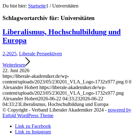
Du bist hier:
Startseite
1
/
Universitäten
Schlagwortarchiv für:
Universitäten
Liberalismus, Hochschulbildung und
Europa
2-2025
,
Liberale Perspektiven
Weiterlesen
22. Juni 2026
https://liberale-akademiker.de/wp-
content/uploads/2023/05/230201_VLA_Logo-1732x977.png
0
0
Alexander Hobert
https://liberale-akademiker.de/wp-
content/uploads/2023/05/230201_VLA_Logo-1732x977.png
Alexander Hobert
2026-06-22 04:33:23
2026-06-22
04:33:23
Liberalismus, Hochschulbildung und Europa
© Copyright - Verband Liberaler Akademiker 2024 -
powered by
Enfold WordPress Theme
Link zu Facebook
Link zu Instagram