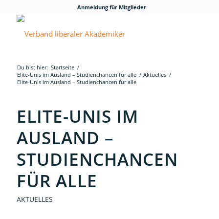
Anmeldung für Mitglieder
Du bist hier:
Startseite
/
Elite-Unis im Ausland – Studienchancen für alle
/
Aktuelles
/
Elite-Unis im Ausland – Studienchancen für alle
ELITE-UNIS IM
AUSLAND –
STUDIENCHANCEN
FÜR ALLE
AKTUELLES