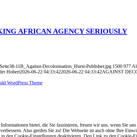
KING AFRICAN AGENCY SERIOUSLY
5-Seite38-11B_Against-Decolonisation_Hurst-Publisher.jpg
1500
977
Al
der Hobert
2026-06-22 04:33:42
2026-06-22 04:33:42
AGAINST DECO
old WordPress Theme
mationen bietet, die Sie faszinieren, freuen wir uns, wenn Sie uns e
rbessern. Also greifen Sie zu! Die Webseite ist auch ohne Ihre Einwill
 in den Cookie-Einstellungen deaktivieren. Den Link zu den Cookie-Ein