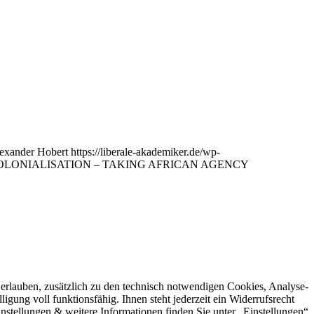
exander Hobert
https://liberale-akademiker.de/wp-
LONIALISATION – TAKING AFRICAN AGENCY
rlauben, zusätzlich zu den technisch notwendigen Cookies, Analyse-
igung voll funktionsfähig. Ihnen steht jederzeit ein Widerrufsrecht
stellungen & weitere Informationen finden Sie unter „Einstellungen“