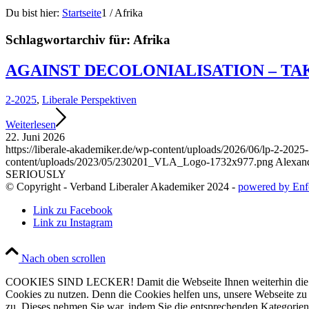
Du bist hier:
Startseite
1
/
Afrika
Schlagwortarchiv für:
Afrika
AGAINST DECOLONIALISATION – TA
2-2025
,
Liberale Perspektiven
Weiterlesen
22. Juni 2026
https://liberale-akademiker.de/wp-content/uploads/2026/06/lp-2-202
content/uploads/2023/05/230201_VLA_Logo-1732x977.png
Alexan
SERIOUSLY
© Copyright - Verband Liberaler Akademiker 2024 -
powered by Enf
Link zu Facebook
Link zu Instagram
Nach oben scrollen
COOKIES SIND LECKER! Damit die Webseite Ihnen weiterhin die Infor
Cookies zu nutzen. Denn die Cookies helfen uns, unsere Webseite zu ve
zu. Dieses nehmen Sie war, indem Sie die entsprechenden Kategorien