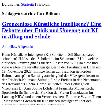
Du bist hier:
Startseite
1
/
Bitkom
Schlagwortarchiv für:
Bitkom
Grenzenlose Künstliche Intelligenz? Eine
Debatte über Ethik und Umgang mit KI
in Alltag und Schule
Aktuelles
,
Allgemein
Kann Künstliche Intelligenz (KI) Sonette im Stil Shakespeares
schreiben? Hilft sie den Schülern beim Schummeln? Und welche
ethischen Grenzen gibt es für den Einsatz von KI? Um diese und
viele weitere Fragestellungen ging es in der Freistunde in Bonn am
18. November 2023. Im inzwischen zur Tradition geworden
Rahmen am späten Samstagvormittag lud der VLA gemeinsam mit
der Friedrich-Naumann-Stiftung für die Freiheit in den Nebenraum
des Restaurants Opera. Dort diskutierten unter Leitung von
Vizepräses Dr. Ann Sophie Löhde mit Franziska Müller-Rech,
Sprecherin für Schule der Fraktion der Freien Demokraten im
Landtag NRW, und einem Vertreter seitens Bitkom e.V, zum Thema
„Menschliche Grenzen für Künstlichen Intelligenz“ über den