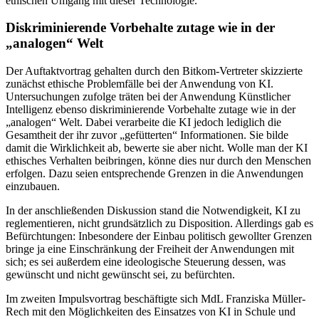
ethischen Umgang mit dieser Technologie.
Diskriminierende Vorbehalte zutage wie in der
„analogen“ Welt
Der Auftaktvortrag gehalten durch den Bitkom-Vertreter skizzierte
zunächst ethische Problemfälle bei der Anwendung von KI.
Untersuchungen zufolge träten bei der Anwendung Künstlicher
Intelligenz ebenso diskriminierende Vorbehalte zutage wie in der
„analogen“ Welt. Dabei verarbeite die KI jedoch lediglich die
Gesamtheit der ihr zuvor „gefütterten“ Informationen. Sie bilde
damit die Wirklichkeit ab, bewerte sie aber nicht. Wolle man der KI
ethisches Verhalten beibringen, könne dies nur durch den Menschen
erfolgen. Dazu seien entsprechende Grenzen in die Anwendungen
einzubauen.
In der anschließenden Diskussion stand die Notwendigkeit, KI zu
reglementieren, nicht grundsätzlich zu Disposition. Allerdings gab es
Befürchtungen: Inbesondere der Einbau politisch gewollter Grenzen
bringe ja eine Einschränkung der Freiheit der Anwendungen mit
sich; es sei außerdem eine ideologische Steuerung dessen, was
gewünscht und nicht gewünscht sei, zu befürchten.
Im zweiten Impulsvortrag beschäftigte sich MdL Franziska Müller-
Rech mit den Möglichkeiten des Einsatzes von KI in Schule und