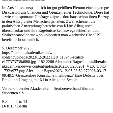
Im Anschluss entspann sich im gut gefüllten Plenum eine angeregte
Diskussion um Chancen und Grenzen einer Technologie. Diese hat
– wie eine spontane Umfrage zeigte – durchaus schon ihren Einzug
in den Alltag vieler Menschen gehalten. Zwar scheinen die
praktischen Anwendungsbereiche von KI im Alltag noch
überschaubar und ihre Ergebnisse keineswegs fehlerfrei, doch
Shakespeare-Sonette – so kolportiert man – schreibe ChatGPT
bereits recht ordentlich.
5. Dezember 2023
https://liberale-akademiker.de/wp-
content/uploads/2023/12/20231118_113945-scaled-
e1773737384880.jpg
1182
2266
Alexander Bagus
https://liberale-
akademiker.de/wp-content/uploads/2023/05/230201_VLA_Logo-
1732x977.png
Alexander Bagus
2023-12-05 23:58:27
2026-03-17
09:49:57
Grenzenlose Künstliche Intelligenz? Eine Debatte über
Ethik und Umgang mit KI in Alltag und Schule
Verband liberaler Akademiker – Seniorenverband liberaler
Studenten e.V.
Reinhardtstr. 14
D-10117 Berlin