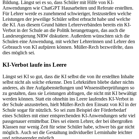
Bildung. Längst sei es so, dass Schüler mit Hilfe von KI-
Anwendungen wie ChatGPT Hausarbeiten und Referate erstellten.
Für Lehrer werde es zunehmend schwieriger, festzustellen welche
Leistungen der jeweilige Schüler selbst erbracht habe und welche
die KI. Aus diesem Grund hätten Lehrerverbänden bereits ein KI-
Verbot in der Schule an die Politik herangetragen, das auch die
Landesregierung NRW diskutiere. Außerdem wünschten sich die
Schulen eine Anwendung, mit welcher Lehrerinnen und Lehrer den
Gebrauch von KI aufpüren können. Müller-Rech bezweifelte, dass
dies möglich sei.
KI-Verbot laufe ins Leere
Längst sei KI so gut, dass die KI selbst die von ihr erstellten Inhalte
selbst nicht als solche erkenne. Den Lehrkräften bliebe daher nichts
anderes, als ihre Aufgabenstellungen und Wissensüberprüfungen so
zu gestalten, dass sie Leistungen abfragen, die nicht mit KI bewältigt
werden können. Statt ein ohnehin ins Leere laufendes KI-Verbot in
der Schule anzustreben, hielt Müller-Rech den Einsatz von KI in der
Schule sogar für nützlich. So sei zum Beispiel der Förderbedarf
eines Schülers mit einer entsprechenden KI-Anwendungen sehr viel
passgenauer ermittelbar. Dies sei einem Lehrer, der bei übergroßen
Klassen nur wenig Zeit für seine Schüler habe, schwer bis gar nicht
möglich. Auch sei die Gestaltung individueller Lerninhalte leichter
und zeitsparender möglich.