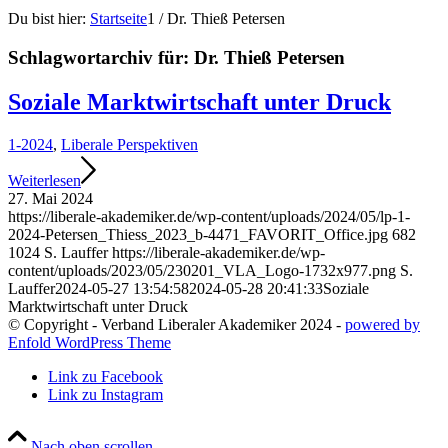
Du bist hier:
Startseite
1
/
Dr. Thieß Petersen
Schlagwortarchiv für:
Dr. Thieß Petersen
Soziale Marktwirtschaft unter Druck
1-2024
,
Liberale Perspektiven
Weiterlesen
27. Mai 2024
https://liberale-akademiker.de/wp-content/uploads/2024/05/lp-1-
2024-Petersen_Thiess_2023_b-4471_FAVORIT_Office.jpg
682
1024
S. Lauffer
https://liberale-akademiker.de/wp-
content/uploads/2023/05/230201_VLA_Logo-1732x977.png
S.
Lauffer
2024-05-27 13:54:58
2024-05-28 20:41:33
Soziale
Marktwirtschaft unter Druck
© Copyright - Verband Liberaler Akademiker 2024 -
powered by
Enfold WordPress Theme
Link zu Facebook
Link zu Instagram
Nach oben scrollen