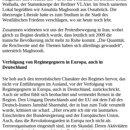
Walhalla, der Stammkneipe der Berliner VLAler. Im frisch sanierten
Lokal begrüßten wir Annahita Maghsoodi aus Osnabrück. Die
überzeugte Liberale hatte es zum Studium in die Stadt des
Westfälischen Friedens verschlagen, wo sie heute noch lebt.
Zusammen widmeten wir uns der Protestbewegung in Iran, wobei
gleich zu Beginn deutlich wurde, dass letztlich seit 2009 die
iranische Bevölkerung nicht mehr zu Ruhe kommt. „Die Quantität,
die Reichweite und die Themen haben sich allerdings gewandelt“,
unterstrich Maghsoodi.
Verfolgung von Regimegegnern in Europa, auch in
Deutschland
Sie hob auch den terroristischen Charakter des Regimes hervor, das
nicht vor Entführungen im Ausland, vor der Verfolgung von
Regimegegnern in Europa, auch in Deutschland, zurückschrickt.
Auch sie selbst fühlt sich beobachtet und vermeidet Reisen in die
Region. Den Umgang Deutschlands und der EU mit dem Fall des
Deutsch-Iraners Jamshid Sharmahd, der in Iran zum Tode verurteilt
wurde, kritisiert sie scharf. „Hier erwarte ich mir ein lautstarkes
Einschreiten der Bundesregierung und der Europäischen Union.
Auch, dass die Revolutionsgarden in Europa noch nicht als
Terrororganisation eingestuft sind, ist ein Skandal. Deren Aktivitäten