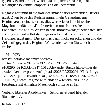
gegen Auslands-Iraner, welche das Regime kritisieren, sind
hinlänglich bekannt“, empörte sich die Referentin.
Negativ gestimmt ist sie trotz des immer härter werdenden Drucks
nicht. Zwar baue das Regime immer mehr Gefängnis, um
Regimegegner einzusperren, dies werde jedoch nicht reichen.
Magshoodi erläutert: „Die Iranerinnen und Iraner sehen die
Freiheiten, die wir im Westen haben. Immer weniger betrachten sich
als religiös. Und selbst die religiösen Landsleute unterstützen oft die
Hardliner nicht mehr. Die Zeit lässt sich nicht zurückdrehen und die
Zeit läuft gegen das Regime. Wir werden seinen Sturz noch
erleben.“
1. Mai 2023
https://liberale-akademiker.de/wp-
content/uploads/2023/05/20230421_203049-rotated-
e1682954621653.jpg
947
1512
Alexander Bagus
https://liberale-
akademiker.de/wp-content/uploads/2023/05/230201_VLA_Logo-
1732x977.png
Alexander Bagus
2023-05-01 16:26:11
2023-05-02
19:40:19
„Dieses Regime wird enden“ – Rückblick auf die
Freistunde mit Annahita Magshoodi zur Lage in Iran
Verband liberaler Akademiker – Seniorenverband liberaler
Studenten e.V.
Reinhardtstr. 14