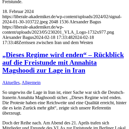
Freistunde.
18. Februar 2024
https://liberale-akademiker.de/wp-content/uploads/2024/02/signal-
2024-01-30-103722.jpeg
2048
1536
Alexander Bagus
https://liberale-akademiker.de/wp-
content/uploads/2023/05/230201_VLA_Logo-1732x977.png
Alexander Bagus
2024-02-18 17:33:48
2024-02-18
17:33:48
Zerrissen zwischen Iran und dem Westen
„Dieses Regime wird enden“ – Rückblick
auf die Freistunde mit Annahita
Magshoodi zur Lage in Iran
Aktuelles
,
Allgemein
So ungewiss die Lage in Iran ist, einer Sache war sich die Deutsch-
Iranerin Annahita Maghsoodi sicher. „Dieses Regime wird enden.
Die Proteste haben eine Reichweite und eine Qualität erreicht, hinter
die es kein Zurück mehr gibt“, zeigte sich unsere Referentin
überzeugt.
Doch der Reihe nach. Am Abend des 21. Aprils trafen sich
Mitglieder und Freunde des VLAs zur Freistunde im Berliner Lokal