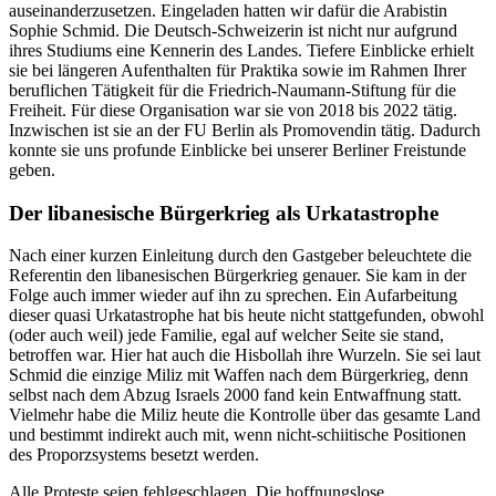
auseinanderzusetzen. Eingeladen hatten wir dafür die Arabistin
Sophie Schmid. Die Deutsch-Schweizerin ist nicht nur aufgrund
ihres Studiums eine Kennerin des Landes. Tiefere Einblicke erhielt
sie bei längeren Aufenthalten für Praktika sowie im Rahmen Ihrer
beruflichen Tätigkeit für die Friedrich-Naumann-Stiftung für die
Freiheit. Für diese Organisation war sie von 2018 bis 2022 tätig.
Inzwischen ist sie an der FU Berlin als Promovendin tätig. Dadurch
konnte sie uns profunde Einblicke bei unserer Berliner Freistunde
geben.
Der libanesische Bürgerkrieg als Urkatastrophe
Nach einer kurzen Einleitung durch den Gastgeber beleuchtete die
Referentin den libanesischen Bürgerkrieg genauer. Sie kam in der
Folge auch immer wieder auf ihn zu sprechen. Ein Aufarbeitung
dieser quasi Urkatastrophe hat bis heute nicht stattgefunden, obwohl
(oder auch weil) jede Familie, egal auf welcher Seite sie stand,
betroffen war. Hier hat auch die Hisbollah ihre Wurzeln. Sie sei laut
Schmid die einzige Miliz mit Waffen nach dem Bürgerkrieg, denn
selbst nach dem Abzug Israels 2000 fand kein Entwaffnung statt.
Vielmehr habe die Miliz heute die Kontrolle über das gesamte Land
und bestimmt indirekt auch mit, wenn nicht-schiitische Positionen
des Proporzsystems besetzt werden.
Alle Proteste seien fehlgeschlagen. Die hoffnungslose