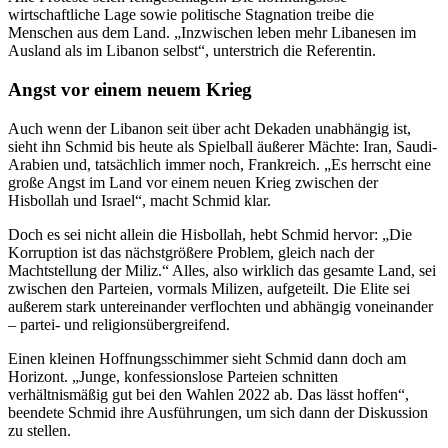
wirtschaftliche Lage sowie politische Stagnation treibe die
Menschen aus dem Land. „Inzwischen leben mehr Libanesen im
Ausland als im Libanon selbst“, unterstrich die Referentin.
Angst vor einem neuem Krieg
Auch wenn der Libanon seit über acht Dekaden unabhängig ist,
sieht ihn Schmid bis heute als Spielball äußerer Mächte: Iran, Saudi-
Arabien und, tatsächlich immer noch, Frankreich. „Es herrscht eine
große Angst im Land vor einem neuen Krieg zwischen der
Hisbollah und Israel“, macht Schmid klar.
Doch es sei nicht allein die Hisbollah, hebt Schmid hervor: „Die
Korruption ist das nächstgrößere Problem, gleich nach der
Machtstellung der Miliz.“ Alles, also wirklich das gesamte Land, sei
zwischen den Parteien, vormals Milizen, aufgeteilt. Die Elite sei
außerem stark untereinander verflochten und abhängig voneinander
– partei- und religionsübergreifend.
Einen kleinen Hoffnungsschimmer sieht Schmid dann doch am
Horizont. „Junge, konfessionslose Parteien schnitten
verhältnismäßig gut bei den Wahlen 2022 ab. Das lässt hoffen“,
beendete Schmid ihre Ausführungen, um sich dann der Diskussion
zu stellen.