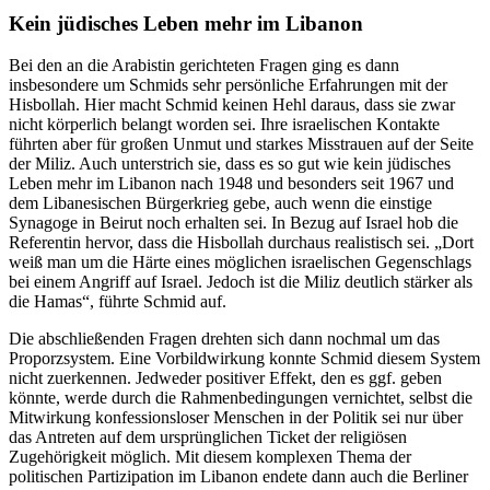
Kein jüdisches Leben mehr im Libanon
Bei den an die Arabistin gerichteten Fragen ging es dann
insbesondere um Schmids sehr persönliche Erfahrungen mit der
Hisbollah. Hier macht Schmid keinen Hehl daraus, dass sie zwar
nicht körperlich belangt worden sei. Ihre israelischen Kontakte
führten aber für großen Unmut und starkes Misstrauen auf der Seite
der Miliz. Auch unterstrich sie, dass es so gut wie kein jüdisches
Leben mehr im Libanon nach 1948 und besonders seit 1967 und
dem Libanesischen Bürgerkrieg gebe, auch wenn die einstige
Synagoge in Beirut noch erhalten sei. In Bezug auf Israel hob die
Referentin hervor, dass die Hisbollah durchaus realistisch sei. „Dort
weiß man um die Härte eines möglichen israelischen Gegenschlags
bei einem Angriff auf Israel. Jedoch ist die Miliz deutlich stärker als
die Hamas“, führte Schmid auf.
Die abschließenden Fragen drehten sich dann nochmal um das
Proporzsystem. Eine Vorbildwirkung konnte Schmid diesem System
nicht zuerkennen. Jedweder positiver Effekt, den es ggf. geben
könnte, werde durch die Rahmenbedingungen vernichtet, selbst die
Mitwirkung konfessionsloser Menschen in der Politik sei nur über
das Antreten auf dem ursprünglichen Ticket der religiösen
Zugehörigkeit möglich. Mit diesem komplexen Thema der
politischen Partizipation im Libanon endete dann auch die Berliner