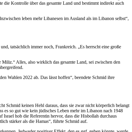
te die Kontrolle über das gesamte Land und bestimmt indirekt auch
 „Inzwischen leben mehr Libanesen im Ausland als im Libanon selbst“,
und, tatsächlich immer noch, Frankreich. „Es herrscht eine große
r Miliz.“ Alles, also wirklich das gesamte Land, sei zwischen den
übergreifend.
 den Wahlen 2022 ab. Das lässt hoffen“, beendete Schmid ihre
ht Schmid keinen Hehl daraus, dass sie zwar nicht körperlich belangt
 dass es so gut wie kein jüdisches Leben mehr im Libanon nach 1948
 Israel hob die Referentin hervor, dass die Hisbollah durchaus
tlich stärker als die Hamas“, führte Schmid auf.
kennen. Jedweder positiver Effekt, den es ggf. geben könnte, werde