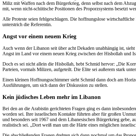
Miliz mit Waffen nach dem Bürgerkrieg, denn selbst nach dem Abzug I
mit, wenn nicht-schiitische Positionen des Proporzsystems besetzt we
Alle Proteste seien fehlgeschlagen. Die hoffnungslose wirtschaftlic
unterstrich die Referentin.
Angst vor einem neuem Krieg
Auch wenn der Libanon seit über acht Dekaden unabhängig ist, sieht i
Angst im Land vor einem neuen Krieg zwischen der Hisbollah und Isr
Doch es sei nicht allein die Hisbollah, hebt Schmid hervor: „Die Korr
Parteien, vormals Milizen, aufgeteilt. Die Elite sei außerem stark unt
Einen kleinen Hoffnungsschimmer sieht Schmid dann doch am Horizont
Ausführungen, um sich dann der Diskussion zu stellen.
Kein jüdisches Leben mehr im Libanon
Bei den an die Arabistin gerichteten Fragen ging es dann insbesonde
worden sei. Ihre israelischen Kontakte führten aber für großen Unmut
und besonders seit 1967 und dem Libanesischen Bürgerkrieg gebe, auch
realistisch sei. „Dort weiß man um die Härte eines möglichen israelisc
Die abschließenden Fragen drehten sich dann nochmal um das Propor