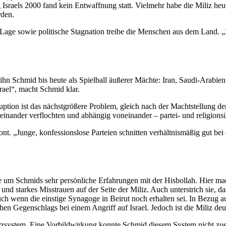
sraels 2000 fand kein Entwaffnung statt. Vielmehr habe die Miliz heu
rden.
he Lage sowie politische Stagnation treibe die Menschen aus dem Land.
hn Schmid bis heute als Spielball äußerer Mächte: Iran, Saudi-Arabien 
ael“, macht Schmid klar.
uption ist das nächstgrößere Problem, gleich nach der Machtstellung de
ereinander verflochten und abhängig voneinander – partei- und religions
. „Junge, konfessionslose Parteien schnitten verhältnismäßig gut bei
re um Schmids sehr persönliche Erfahrungen mit der Hisbollah. Hier mac
 und starkes Misstrauen auf der Seite der Miliz. Auch unterstrich sie,
 wenn die einstige Synagoge in Beirut noch erhalten sei. In Bezug auf
hen Gegenschlags bei einem Angriff auf Israel. Jedoch ist die Miliz deu
zsystem. Eine Vorbildwirkung konnte Schmid diesem System nicht zuer