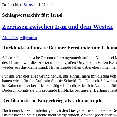
Du bist hier:
Startseite
1
/
Israel
Schlagwortarchiv für:
Israel
Zerrissen zwischen Iran und dem Westen
Aktuelles
,
Allgemein
Rückblick auf unsere Berliner Freistunde zum Liban
Selten richten deutsche Reporter ihr Augenmerk auf den Nahen und Mi
des Libanon war dies zuletzt mit dem großen Unglück im Hafen Beirut
wieder aus das kleine Land. Hintergründe fallen dabei eher hinten her
Für uns war dies alles Grund genug, uns einmal mehr mit diesem von 
hatten wir dafür die Arabistin Sophie Schmid. Die Deutsch-Schweizerin
im Rahmen Ihrer beruflichen Tätigkeit für die Friedrich-Naumann-Stift
Dadurch konnte sie uns profunde Einblicke bei unserer Berliner Frei
Der libanesische Bürgerkrieg als Urkatastrophe
Nach einer kurzen Einleitung durch den Gastgeber beleuchtete die Re
Urkatastrophe hat bis heute nicht stattgefunden, obwohl (oder auch wei