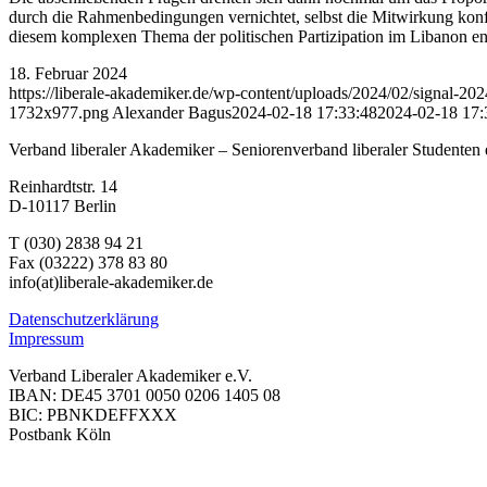
durch die Rahmenbedingungen vernichtet, selbst die Mitwirkung konfe
diesem komplexen Thema der politischen Partizipation im Libanon end
18. Februar 2024
https://liberale-akademiker.de/wp-content/uploads/2024/02/signal-2
1732x977.png
Alexander Bagus
2024-02-18 17:33:48
2024-02-18 17:
Verband liberaler Akademiker – Seniorenverband liberaler Studenten 
Reinhardtstr. 14
D-10117 Berlin
T (030) 2838 94 21
Fax (03222) 378 83 80
info(at)liberale-akademiker.de
Datenschutzerklärung
Impressum
Verband Liberaler Akademiker e.V.
IBAN: DE45 3701 0050 0206 1405 08
BIC: PBNKDEFFXXX
Postbank Köln