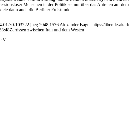
ssionsloser Menschen in der Politik sei nur über das Antreten auf dem 
ete dann auch die Berliner Freistunde.
024-01-30-103722.jpeg
2048
1536
Alexander Bagus
https://liberale-a
33:48
Zerrissen zwischen Iran und dem Westen
e.V.