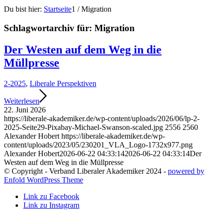
Du bist hier:
Startseite
1
/
Migration
Schlagwortarchiv für:
Migration
Der Westen auf dem Weg in die
Müllpresse
2-2025
,
Liberale Perspektiven
Weiterlesen
22. Juni 2026
https://liberale-akademiker.de/wp-content/uploads/2026/06/lp-2-
2025-Seite29-Pixabay-Michael-Swanson-scaled.jpg
2556
2560
Alexander Hobert
https://liberale-akademiker.de/wp-
content/uploads/2023/05/230201_VLA_Logo-1732x977.png
Alexander Hobert
2026-06-22 04:33:14
2026-06-22 04:33:14
Der
Westen auf dem Weg in die Müllpresse
© Copyright - Verband Liberaler Akademiker 2024 -
powered by
Enfold WordPress Theme
Link zu Facebook
Link zu Instagram