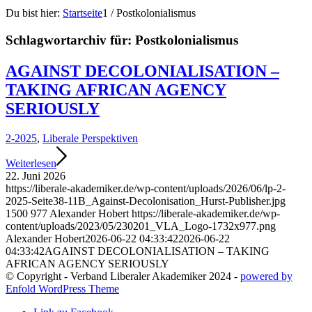
Du bist hier:
Startseite
1
/
Postkolonialismus
Schlagwortarchiv für:
Postkolonialismus
AGAINST DECOLONIALISATION –
TAKING AFRICAN AGENCY
SERIOUSLY
2-2025
,
Liberale Perspektiven
Weiterlesen
22. Juni 2026
https://liberale-akademiker.de/wp-content/uploads/2026/06/lp-2-
2025-Seite38-11B_Against-Decolonisation_Hurst-Publisher.jpg
1500
977
Alexander Hobert
https://liberale-akademiker.de/wp-
content/uploads/2023/05/230201_VLA_Logo-1732x977.png
Alexander Hobert
2026-06-22 04:33:42
2026-06-22
04:33:42
AGAINST DECOLONIALISATION – TAKING
AFRICAN AGENCY SERIOUSLY
© Copyright - Verband Liberaler Akademiker 2024 -
powered by
Enfold WordPress Theme