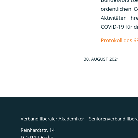
ordentlichen C
Aktivitäten ih
COVID-19 für d
Protokoll des 6
30. AUGUST 2021
Verband liberaler Akademiker – Seniorenverband libera
Reinhardtstr. 14
D-10117 Berlin