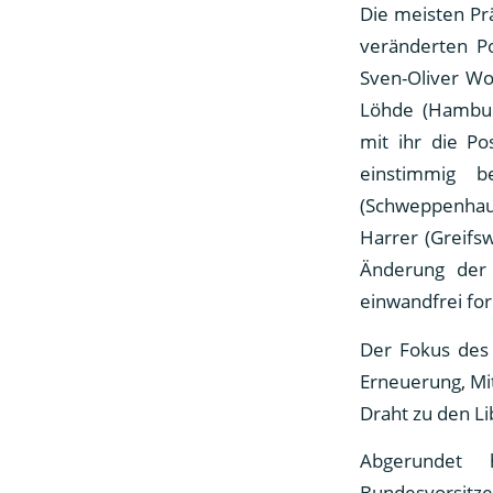
Die meisten Prä
veränderten Po
Sven-Oliver Wo
Löhde (Hamburg
mit ihr die Po
einstimmig 
(Schweppenhau
Harrer (Greifsw
Änderung der 
einwandfrei for
Der Fokus des 
Erneuerung, Mit
Draht zu den L
Abgerundet h
Bundesvorsitze