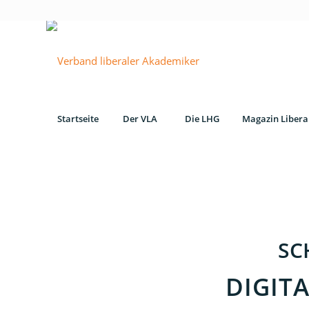
Startseite
Der VLA
Die LHG
Magazin Libera
SC
DIGIT