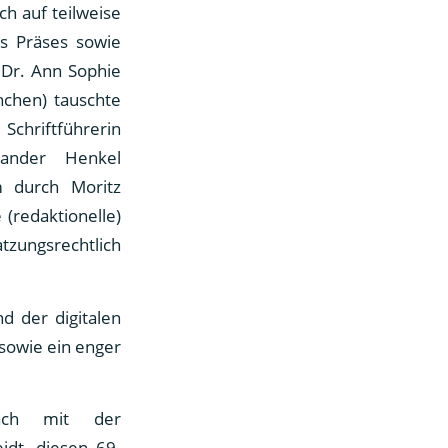
ch auf teilweise
ls Präses sowie
 Dr. Ann Sophie
nchen) tauschte
Schriftführerin
ander Henkel
m durch Moritz
 (redaktionelle)
zungsrechtlich
d der digitalen
 sowie ein enger
präch mit der
idt, diesen 69.