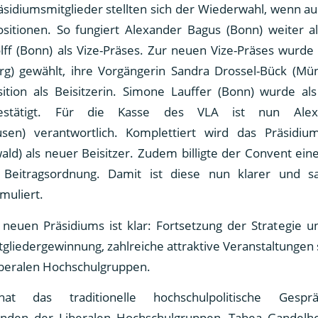
sidiumsmitglieder stellten sich der Wiederwahl, wenn au
sitionen. So fungiert Alexander Bagus (Bonn) weiter a
lff (Bonn) als Vize-Präses. Zur neuen Vize-Präses wurde
) gewählt, ihre Vorgängerin Sandra Drossel-Bück (Mü
sition als Beisitzerin. Simone Lauffer (Bonn) wurde als 
bestätigt. Für die Kasse des VLA ist nun Alex
sen) verantwortlich. Komplettiert wird das Präsidiu
ald) als neuer Beisitzer. Zudem billigte der Convent eine
Beitragsordnung. Damit ist diese nun klarer und sat
muliert.
neuen Präsidiums ist klar: Fortsetzung der Strategie un
gliedergewinnung, zahlreiche attraktive Veranstaltungen
iberalen Hochschulgruppen.
at das traditionelle hochschulpolitische Ges
nden der Liberalen Hochschulgruppen, Tabea Gandelhe