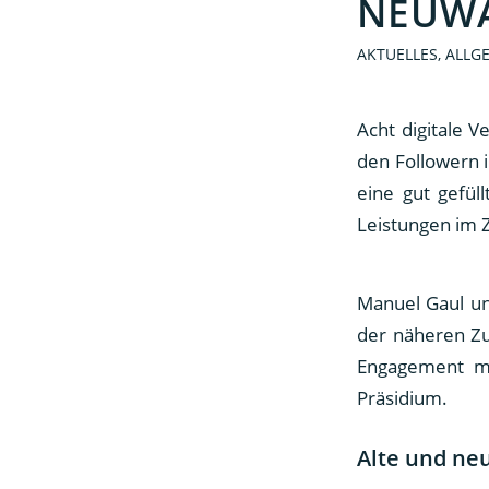
NEUW
AKTUELLES
,
ALLG
Acht digitale V
den Followern 
eine gut gefül
Leistungen im 
Manuel Gaul un
der näheren Zu
Engagement mi
Präsidium.
Alte und ne