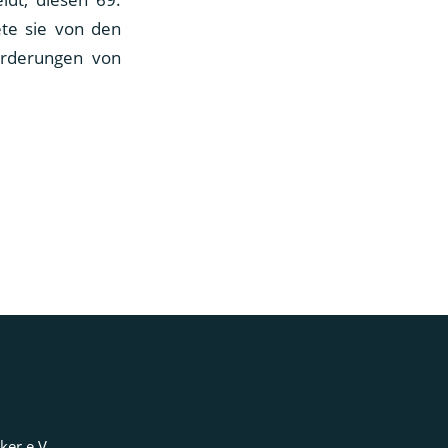
ete sie von den
forderungen von
ker e.V.