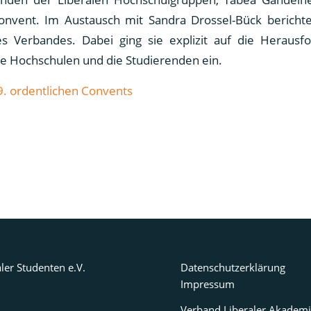
onvent. Im Austausch mit Sandra Drossel-Bück bericht
res Verbandes. Dabei ging sie explizit auf die Heraus
ie Hochschulen und die Studierenden ein.
9. ordentlichen Convents
ler Studenten e.V.
Datenschutzerklärung
Impressum
Verband Liberaler Akademi