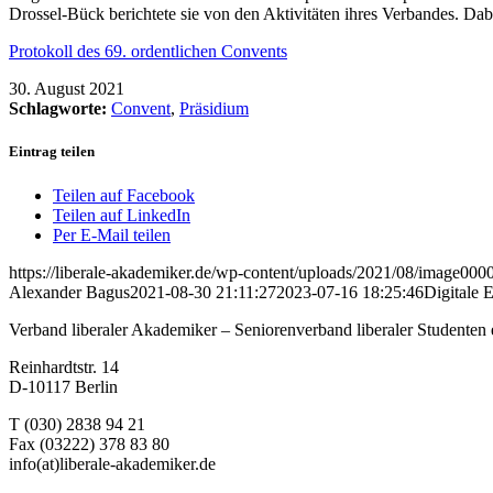
Drossel-Bück berichtete sie von den Aktivitäten ihres Verbandes. Da
Protokoll des 69. ordentlichen Convents
30. August 2021
Schlagworte:
Convent
,
Präsidium
Eintrag teilen
Teilen auf Facebook
Teilen auf LinkedIn
Per E-Mail teilen
https://liberale-akademiker.de/wp-content/uploads/2021/08/image0000
Alexander Bagus
2021-08-30 21:11:27
2023-07-16 18:25:46
Digitale
Verband liberaler Akademiker – Seniorenverband liberaler Studenten 
Reinhardtstr. 14
D-10117 Berlin
T (030) 2838 94 21
Fax (03222) 378 83 80
info(at)liberale-akademiker.de