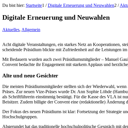
Du bist hier:
Startseite
1
/
Digitale Erneuerung und Neuwahlen
2
/
Aktu
Digitale Erneuerung und Neuwahlen
Aktuelles
,
Allgemein
Acht digitale Veranstaltungen, ein starkes Netz an Kooperationen, st
scheidende Präsidium blickte mit Zufriedenheit auf die Leistungen i
Mit Bedauern wurden auch zwei Präsidiumsmitglieder – Manuel Gaul u
Convent bedachte ihr Engagement mit starkem Applaus und herzlichem
Alte und neue Gesichter
Die meisten Präsidiumsmitglieder stellten sich der Wiederwahl, wenn 
Präses. Zur neuen Vize-Präses wurde Dr. Ann Sophie Löhde (Hamburg)
als Schriftführerin einstimmig bestätigt. Für die Kasse des VLA ist
Beisitzer. Zudem billigte der Convent eine (redaktionelle) Änderung d
Der Fokus des neuen Präsidiums ist klar: Fortsetzung der Strategie u
Hochschulgruppen.
Abgerundet hat das traditionelle hochschulpolitische Gespräch mit 