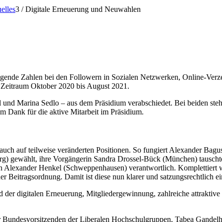
elles
3
/
Digitale Erneuerung und Neuwahlen
eigende Zahlen bei den Followern in Sozialen Netzwerken, Online-Verze
m Zeitraum Oktober 2020 bis August 2021.
nd Marina Sedlo – aus dem Präsidium verabschiedet. Bei beiden steht
 Dank für die aktive Mitarbeit im Präsidium.
auch auf teilweise veränderten Positionen. So fungiert Alexander Bagu
 gewählt, ihre Vorgängerin Sandra Drossel-Bück (München) tauschte m
 nun Alexander Henkel (Schweppenhausen) verantwortlich. Komplettiert 
er Beitragsordnung. Damit ist diese nun klarer und satzungsrechtlich ei
nd der digitalen Erneuerung, Mitgliedergewinnung, zahlreiche attraktiv
der Bundesvorsitzenden der Liberalen Hochschulgruppen, Tabea Gandelh