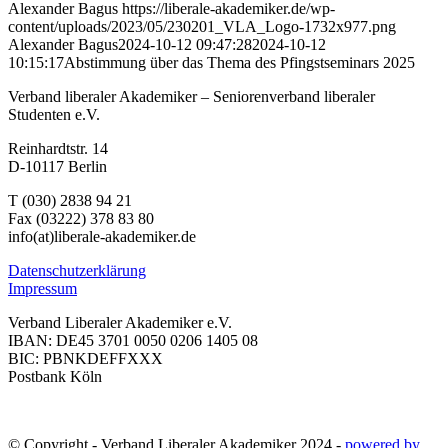
Alexander Bagus
https://liberale-akademiker.de/wp-
content/uploads/2023/05/230201_VLA_Logo-1732x977.png
Alexander Bagus
2024-10-12 09:47:28
2024-10-12
10:15:17
Abstimmung über das Thema des Pfingstseminars 2025
Verband liberaler Akademiker – Seniorenverband liberaler
Studenten e.V.
Reinhardtstr. 14
D-10117 Berlin
T (030) 2838 94 21
Fax (03222) 378 83 80
info(at)liberale-akademiker.de
Datenschutzerklärung
Impressum
Verband Liberaler Akademiker e.V.
IBAN: DE45 3701 0050 0206 1405 08
BIC: PBNKDEFFXXX
Postbank Köln
© Copyright - Verband Liberaler Akademiker 2024 -
powered by