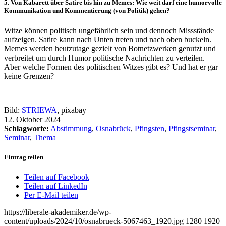
5. Von Kabarett über Satire bis hin zu Memes: Wie weit darf eine humorvolle
Kommunikation und Kommentierung (von Politik) gehen?
Witze können politisch ungefährlich sein und dennoch Missstände
aufzeigen. Satire kann nach Unten treten und nach oben buckeln.
Memes werden heutzutage gezielt von Botnetzwerken genutzt und
verbreitet um durch Humor politische Nachrichten zu verteilen.
Aber welche Formen des politischen Witzes gibt es? Und hat er gar
keine Grenzen?
Bild:
STRIEWA
, pixabay
12. Oktober 2024
Schlagworte:
Abstimmung
,
Osnabrück
,
Pfingsten
,
Pfingstseminar
,
Seminar
,
Thema
Eintrag teilen
Teilen auf Facebook
Teilen auf LinkedIn
Per E-Mail teilen
https://liberale-akademiker.de/wp-
content/uploads/2024/10/osnabrueck-5067463_1920.jpg
1280
1920